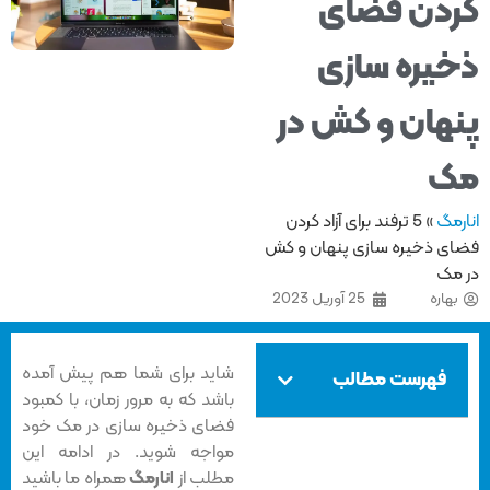
دن فضای
یره سازی
هان و کش در
ک
مگ
»
5 ترفند برای آزاد کردن
ی ذخیره سازی پنهان و کش
مک
هاره
25 آوریل 2023
شاید برای شما هم پیش آمده
فهرست مطالب
باشد که به مرور زمان، با کمبود
فضای ذخیره سازی در مک خود
مواجه شوید. در ادامه این
مطلب از
انارمگ
همراه ما باشید