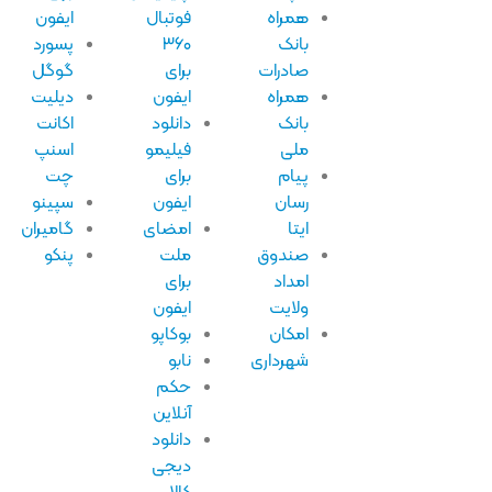
همراه
فوتبال
ایفون
بانک
۳۶۰
پسورد
صادرات
برای
گوگل
همراه
ایفون
دیلیت
بانک
دانلود
اکانت
ملی
فیلیمو
اسنپ
پیام
برای
چت
رسان
ایفون
سپینو
ایتا
امضای
گامیران
صندوق
ملت
پنکو
امداد
برای
ولایت
ایفون
امکان
بوکاپو
شهرداری
نابو
حکم
آنلاین
دانلود
دیجی