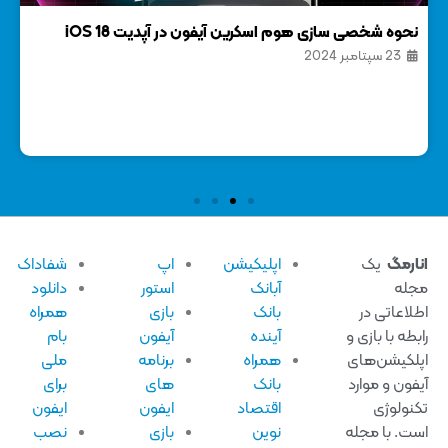
نحوه شخصی سازی هوم اسکرین آیفون در آپدیت iOS 18
نحوه
23 سپتامبر 2024
13 س
ارمگ
یک
اپلیکیشن
اپ
شفاداک
له
آبانک
استور
دانلود
لاعاتی در
بانک
بازی
همراه
بطه با بازی و
آینده
آیفون
بام
لکیشن‌های
همراه
برنامه
ملی
فون و موارد
بانک
های
برای
نولوژی
اقتصاد
ایفون
ایفون
ت. با مجله
نوین
بازی
نصب