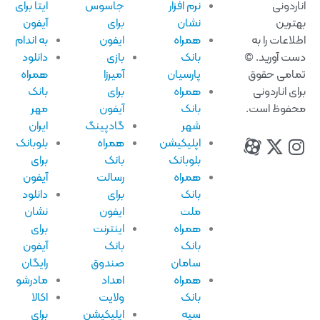
اردونی
نرم افزار
جاسوس
ایتا برای
ترین
نشان
برای
آیفون
لاعات را به
همراه
ایفون
به اندام
ت آورید. ©
بانک
بازی
دانلود
امی حقوق
پارسیان
آمیرزا
همراه
ای اناردونی
همراه
برای
بانک
فوظ است.
بانک
آیفون
مهر
شهر
گادپینگ
ایران
اپلیکیشن
همراه
بلوبانک
بلوبانک
بانک
برای
همراه
رسالت
آیفون
بانک
برای
دانلود
ملت
ایفون
نشان
همراه
اینترنت
برای
بانک
بانک
آیفون
سامان
صندوق
رایگان
همراه
امداد
مادرشو
بانک
ولایت
اکالا
سپه
اپلیکیشن
برای