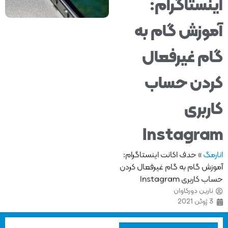
نستاگرام:
وزش گام به
م غیرفعال
دن حساب
ربری
Instagr
مگ
»
حدف اکانت اینستاگرام:
زش گام به گام غیرفعال کردن
کاربری Instagram
ارین دورکاوان
ژوئن 2021