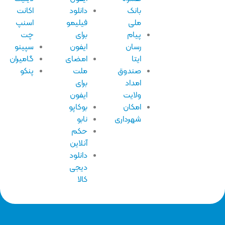
بانک
دانلود
اکانت
ملی
فیلیمو
اسنپ
پیام
برای
چت
رسان
ایفون
سپینو
ایتا
امضای
گامیران
صندوق
ملت
پنکو
امداد
برای
ولایت
ایفون
امکان
بوکاپو
شهرداری
نابو
حکم
آنلاین
دانلود
دیجی
کالا