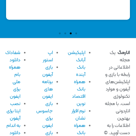
ارمگ
یک
اپلیکیشن
اپ
شفاداک
له
آبانک
استور
دانلود
لاعاتی در
بانک
بازی
همراه
بطه با بازی و
آینده
آیفون
بام
لکیشن‌های
همراه
برنامه
ملی
فون و موارد
بانک
های
برای
نولوژی
اقتصاد
ایفون
ایفون
ت. با مجله
نوین
بازی
نصب
اردونی
نرم افزار
جاسوس
ایتا برای
ترین
نشان
برای
آیفون
لاعات را به
همراه
ایفون
به اندام
ت آورید. ©
بانک
بازی
دانلود