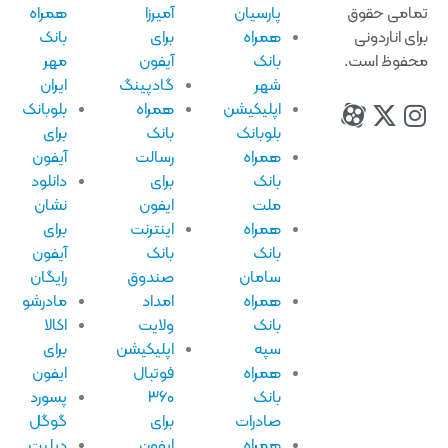
امی حقوق
پارسیان
آمیرزا
همراه
ای اناردونی
همراه
برای
بانک
فوظ است.
بانک
آیفون
مهر
شهر
گادپینگ
ایران
اپلیکیشن
همراه
بلوبانک
بلوبانک
بانک
برای
همراه
رسالت
آیفون
بانک
برای
دانلود
ملت
ایفون
نشان
همراه
اینترنت
برای
بانک
بانک
آیفون
سامان
صندوق
رایگان
همراه
امداد
مادرشو
بانک
ولایت
اکالا
سپه
اپلیکیشن
برای
همراه
فوتبال
ایفون
بانک
۳۶۰
پسورد
صادرات
برای
گوگل
همراه
ایفون
دیلیت