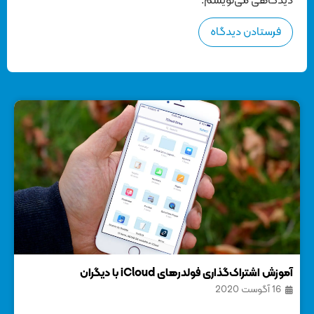
دیدگاهی می‌نویسم.
آموزش اشتراک‌گذاری فولدرهای iCloud با دیگران
16 آگوست 2020
آی‌م
18 ن