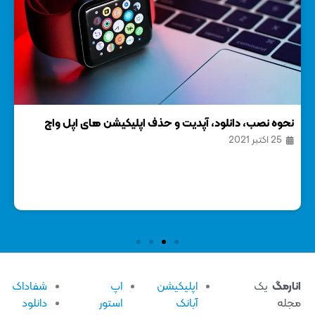
نحوه نصب، دانلود، آپدیت و حذف اپلیکیشن های اپل واچ
نحو
25 اکتبر 2021
24 
ارمگ
یک
اپلیکیشن
اپ
شفاداک
له
آبانک
استور
دانلود