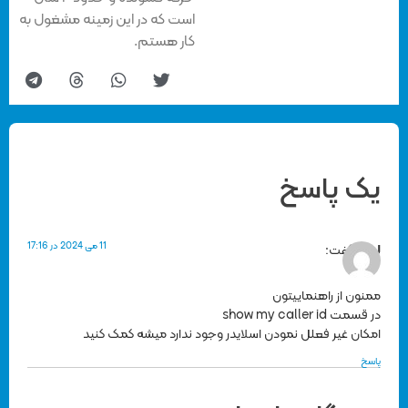
است که در این زمینه مشغول به
کار هستم.
یک پاسخ
11 می 2024 در 17:16
لیلی
گفت:
ممنون از راهنماییتون
در قسمت show my caller id
امکان غیر فعلل نمودن اسلایدر وجود ندارد میشه کمک کنید
پاسخ