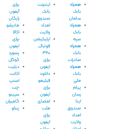
همراه
اینترنت
برای
بانک
بانک
آیفون
سامان
صندوق
رایگان
همراه
امداد
مادرشو
بانک
ولایت
اکالا
سپه
اپلیکیشن
برای
همراه
فوتبال
ایفون
بانک
۳۶۰
پسورد
صادرات
برای
گوگل
همراه
ایفون
دیلیت
بانک
دانلود
اکانت
ملی
فیلیمو
اسنپ
پیام
برای
چت
رسان
ایفون
سپینو
ایتا
امضای
گامیران
صندوق
ملت
پنکو
امداد
برای
ولایت
ایفون