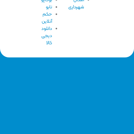
امکان
بوکاپو
شهرداری
نابو
حکم
آنلاین
دانلود
دیجی
کالا