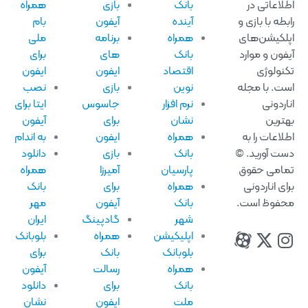
لاعاتی در
بانک
بازی
همراه
بطه با بازی و
آینده
آیفون
بام
لکیشن‌های
همراه
برنامه
ملی
فون و موارد
بانک
های
برای
نولوژی
اقتصاد
ایفون
ایفون
ت. با مجله
نوین
بازی
نصب
اردونی
نرم افزار
جاسوس
ایتا برای
ترین
نشان
برای
آیفون
لاعات را به
همراه
ایفون
به اندام
ت آورید. ©
بانک
بازی
دانلود
امی حقوق
پارسیان
آمیرزا
همراه
ای اناردونی
همراه
برای
بانک
فوظ است.
بانک
آیفون
مهر
شهر
گادپینگ
ایران
اپلیکیشن
همراه
بلوبانک
بلوبانک
بانک
برای
همراه
رسالت
آیفون
بانک
برای
دانلود
ملت
ایفون
نشان