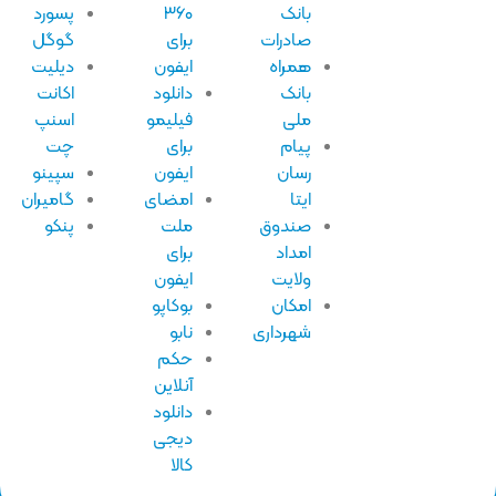
بانک
۳۶۰
پسورد
صادرات
برای
گوگل
همراه
ایفون
دیلیت
بانک
دانلود
اکانت
ملی
فیلیمو
اسنپ
پیام
برای
چت
رسان
ایفون
سپینو
ایتا
امضای
گامیران
صندوق
ملت
پنکو
امداد
برای
ولایت
ایفون
امکان
بوکاپو
شهرداری
نابو
حکم
آنلاین
دانلود
دیجی
کالا