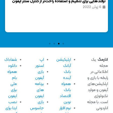
ترفندهایی برای تنظیم و استفاده راحت‌تر از کنترل سنتر آیفون
نحوه
6 ژوئن 2022
2 جول
ارمگ
یک
اپلیکیشن
اپ
شفاداک
له
آبانک
استور
دانلود
لاعاتی در
بانک
بازی
همراه
بطه با بازی و
آینده
آیفون
بام
لکیشن‌های
همراه
برنامه
ملی
فون و موارد
بانک
های
برای
نولوژی
اقتصاد
ایفون
ایفون
ت. با مجله
نوین
بازی
نصب
اردونی
نرم افزار
جاسوس
ایتا برای