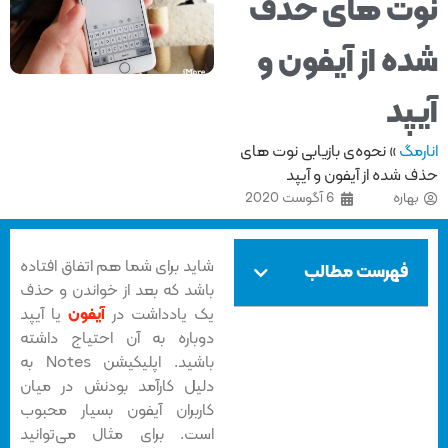
ت های حذف
ه از آیفون و
پد
مگ
»
نحوه‌ی بازیابی نوت های
شده از آیفون و آیپد
هاره
6 آگوست 2020
شاید برای شما هم اتفاق افتاده
فهرست مطالب
باشد که بعد از خواندن و حذف
یک یادداشت در
آیفون
یا آیپد
دوباره به آن احتیاج داشته
باشید. اپلیکیشن Notes به
دلیل کارآمد بودنش در میان
کاربران آیفون بسیار محبوب
است. برای مثال می‌توانید