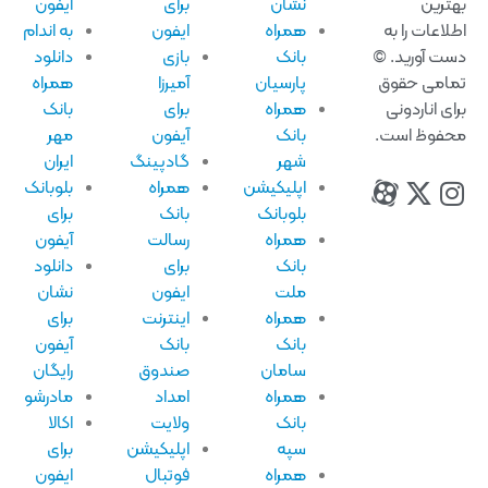
ترین
نشان
برای
آیفون
لاعات را به
همراه
ایفون
به اندام
ت آورید. ©
بانک
بازی
دانلود
امی حقوق
پارسیان
آمیرزا
همراه
ای اناردونی
همراه
برای
بانک
فوظ است.
بانک
آیفون
مهر
شهر
گادپینگ
ایران
اپلیکیشن
همراه
بلوبانک
بلوبانک
بانک
برای
همراه
رسالت
آیفون
بانک
برای
دانلود
ملت
ایفون
نشان
همراه
اینترنت
برای
بانک
بانک
آیفون
سامان
صندوق
رایگان
همراه
امداد
مادرشو
بانک
ولایت
اکالا
سپه
اپلیکیشن
برای
همراه
فوتبال
ایفون