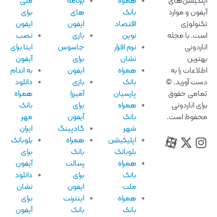
لکیشن‌های
همراه
برنامه
ملی
فون و موارد
بانک
های
برای
نولوژی
اقتصاد
ایفون
ایفون
ت. با مجله
نوین
بازی
نصب
اردونی
نرم افزار
جاسوس
ایتا برای
ترین
نشان
برای
آیفون
لاعات را به
همراه
ایفون
به اندام
ت آورید. ©
بانک
بازی
دانلود
امی حقوق
پارسیان
آمیرزا
همراه
ای اناردونی
همراه
برای
بانک
فوظ است.
بانک
آیفون
مهر
شهر
گادپینگ
ایران
اپلیکیشن
همراه
بلوبانک
بلوبانک
بانک
برای
همراه
رسالت
آیفون
بانک
برای
دانلود
ملت
ایفون
نشان
همراه
اینترنت
برای
بانک
بانک
آیفون