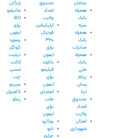
سامان
صندوق
رایگان
همراه
امداد
مادرشو
بانک
ولایت
اکالا
سپه
اپلیکیشن
برای
همراه
فوتبال
ایفون
بانک
۳۶۰
پسورد
صادرات
برای
گوگل
همراه
ایفون
دیلیت
بانک
دانلود
اکانت
ملی
فیلیمو
اسنپ
پیام
برای
چت
رسان
ایفون
سپینو
ایتا
امضای
گامیران
صندوق
ملت
پنکو
امداد
برای
ولایت
ایفون
امکان
بوکاپو
شهرداری
نابو
حکم