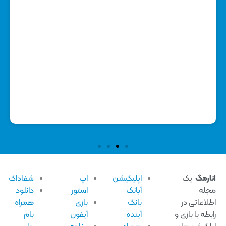
آموز
روی
1 نوامبر
ارمگ
یک
اپلیکیشن
اپ
شفاداک
له
آبانک
استور
دانلود
لاعاتی در
بانک
بازی
همراه
بطه با بازی و
آینده
آیفون
بام