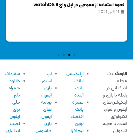
نحوه استفاده از مموجی در اپل واچ watchOS 8
وال
11 اکتبر 2021
23 
ارمگ
یک
اپلیکیشن
اپ
شفاداک
له
آبانک
استور
دانلود
لاعاتی در
بانک
بازی
همراه
بطه با بازی و
آینده
آیفون
بام
لکیشن‌های
همراه
برنامه
ملی
فون و موارد
بانک
های
برای
نولوژی
اقتصاد
ایفون
ایفون
ت. با مجله
نوین
بازی
نصب
اردونی
نرم افزار
جاسوس
ایتا برای