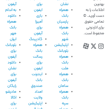
ترین
نشان
برای
آیفون
لاعات را به
همراه
ایفون
به اندام
ت آورید. ©
بانک
بازی
دانلود
امی حقوق
پارسیان
آمیرزا
همراه
ای اناردونی
همراه
برای
بانک
فوظ است.
بانک
آیفون
مهر
شهر
گادپینگ
ایران
اپلیکیشن
همراه
بلوبانک
بلوبانک
بانک
برای
همراه
رسالت
آیفون
بانک
برای
دانلود
ملت
ایفون
نشان
همراه
اینترنت
برای
بانک
بانک
آیفون
سامان
صندوق
رایگان
همراه
امداد
مادرشو
بانک
ولایت
اکالا
سپه
اپلیکیشن
برای