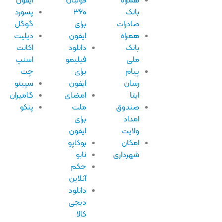
همراه
فوتبال
ایفون
بانک
۳۶۰
پسورد
صادرات
برای
گوگل
همراه
ایفون
دیلیت
بانک
دانلود
اکانت
ملی
فیلیمو
اسنپ
پیام
برای
چت
رسان
ایفون
سپینو
ایتا
امضای
گامیران
صندوق
ملت
پنکو
امداد
برای
ولایت
ایفون
امکان
بوکاپو
شهرداری
نابو
حکم
آنلاین
دانلود
دیجی
کالا