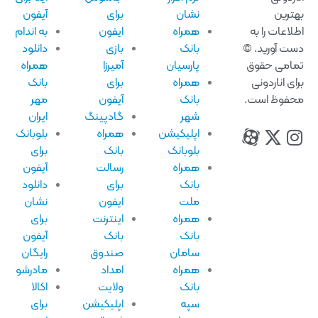
ترین
نشان
برای
آیفون
لاعات را به
همراه
ایفون
به اندام
ت آورید. ©
بانک
بازی
دانلود
امی حقوق
پارسیان
آمیرزا
همراه
ای اناردونی
همراه
برای
بانک
فوظ است.
بانک
آیفون
مهر
شهر
گادپینگ
ایران
اپلیکیشن
همراه
بلوبانک
بلوبانک
بانک
برای
همراه
رسالت
آیفون
بانک
برای
دانلود
ملت
ایفون
نشان
همراه
اینترنت
برای
بانک
بانک
آیفون
سامان
صندوق
رایگان
همراه
امداد
مادرشو
بانک
ولایت
اکالا
سپه
اپلیکیشن
برای