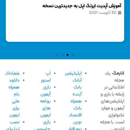
آموزش آپدیت ایرتگ اپل به جدیدترین نسخه
11 روش ساده و موثر برای حل مشکل نوتیفیکیشن اپل واچ
30 آگوست 2021
13 
ارمگ
یک
اپلیکیشن
اپ
شفاداک
له
آبانک
استور
دانلود
لاعاتی در
بانک
بازی
همراه
بطه با بازی و
آینده
آیفون
بام
لکیشن‌های
همراه
برنامه
ملی
فون و موارد
بانک
های
برای
نولوژی
اقتصاد
ایفون
ایفون
ت. با مجله
نوین
بازی
نصب
اردونی
نرم افزار
جاسوس
ایتا برای