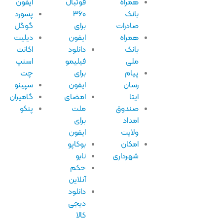
همراه
فوتبال
ایفون
بانک
۳۶۰
پسورد
صادرات
برای
گوگل
همراه
ایفون
دیلیت
بانک
دانلود
اکانت
ملی
فیلیمو
اسنپ
پیام
برای
چت
رسان
ایفون
سپینو
ایتا
امضای
گامیران
صندوق
ملت
پنکو
امداد
برای
ولایت
ایفون
امکان
بوکاپو
شهرداری
نابو
حکم
آنلاین
دانلود
دیجی
کالا