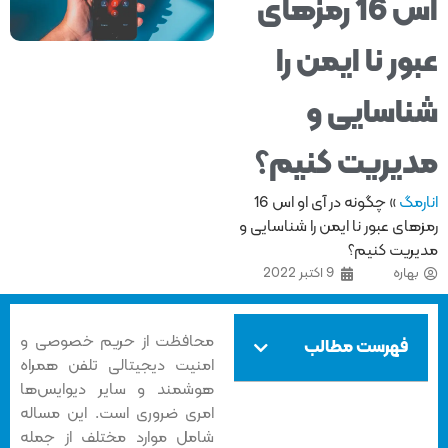
اس 16 رمزهای
ور نا ایمن را
اسایی و
یریت کنیم؟
مگ
»
چگونه در آی او اس 16
ای عبور نا ایمن را شناسایی و
ریت کنیم؟
هاره
9 اکتبر 2022
محافظت از حریم خصوصی و
فهرست مطالب
امنیت دیجیتالی تلفن همراه
هوشمند و سایر دیوایس‌ها
امری ضروری است. این مساله
شامل موارد مختلف از جمله