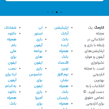
ارمگ
یک
اپلیکیشن
اپ
شفاداک
له
آبانک
استور
دانلود
لاعاتی در
بانک
بازی
همراه
بطه با بازی و
آینده
آیفون
بام
لکیشن‌های
همراه
برنامه
ملی
فون و موارد
بانک
های
برای
نولوژی
اقتصاد
ایفون
ایفون
ت. با مجله
نوین
بازی
نصب
اردونی
نرم افزار
جاسوس
ایتا برای
ترین
نشان
برای
آیفون
لاعات را به
همراه
ایفون
به اندام
ت آورید. ©
بانک
بازی
دانلود
امی حقوق
پارسیان
آمیرزا
همراه
ای اناردونی
همراه
برای
بانک