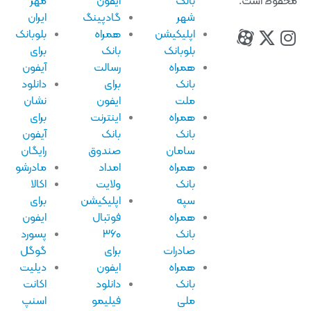
فوظ است.
بانک
آیفون
مهر
شهر
گادپینگ
ایران
اپلیکیشن
همراه
بلوبانک
بلوبانک
بانک
برای
همراه
رسالت
آیفون
بانک
برای
دانلود
ملت
ایفون
نشان
همراه
اینترنت
برای
بانک
بانک
آیفون
سامان
صندوق
رایگان
همراه
امداد
مادرشو
بانک
ولایت
اکالا
سپه
اپلیکیشن
برای
همراه
فوتبال
ایفون
بانک
۳۶۰
پسورد
صادرات
برای
گوگل
همراه
ایفون
دیلیت
بانک
دانلود
اکانت
ملی
فیلیمو
اسنپ