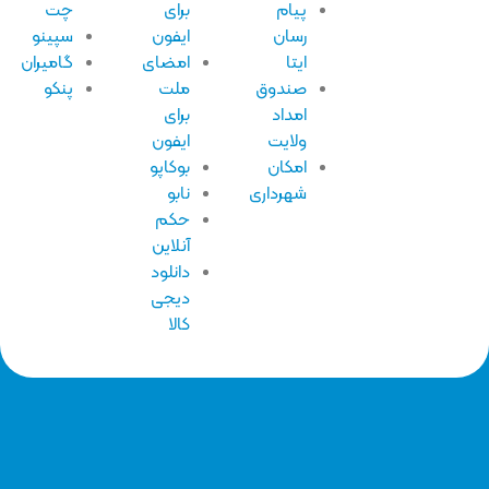
پیام
برای
چت
رسان
ایفون
سپینو
ایتا
امضای
گامیران
صندوق
ملت
پنکو
امداد
برای
ولایت
ایفون
امکان
بوکاپو
شهرداری
نابو
حکم
آنلاین
دانلود
دیجی
کالا