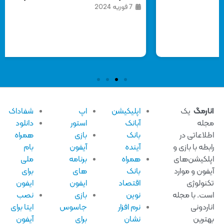
7 فوریه 2024
16 
ارمگ
یک
اپلیکیشن
اپ
شفاداک
له
آبانک
استور
دانلود
لاعاتی در
بانک
بازی
همراه
بطه با بازی و
آینده
آیفون
بام
لکیشن‌های
همراه
برنامه
ملی
فون و موارد
بانک
های
برای
نولوژی
اقتصاد
ایفون
ایفون
ت. با مجله
نوین
بازی
نصب
اردونی
نرم افزار
جاسوس
ایتا برای
ترین
نشان
برای
آیفون