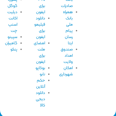
صادرات
برای
گوگل
همراه
ایفون
دیلیت
بانک
دانلود
اکانت
ملی
فیلیمو
اسنپ
پیام
برای
چت
رسان
ایفون
سپینو
ایتا
امضای
گامیران
صندوق
ملت
پنکو
امداد
برای
ولایت
ایفون
امکان
بوکاپو
شهرداری
نابو
حکم
آنلاین
دانلود
دیجی
کالا