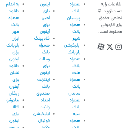
لاعات را به
همراه
ایفون
به اندام
ت آورید. ©
بانک
بازی
دانلود
امی حقوق
پارسیان
آمیرزا
همراه
ای اناردونی
همراه
برای
بانک
فوظ است.
بانک
آیفون
مهر
شهر
گادپینگ
ایران
اپلیکیشن
همراه
بلوبانک
بلوبانک
بانک
برای
همراه
رسالت
آیفون
بانک
برای
دانلود
ملت
ایفون
نشان
همراه
اینترنت
برای
بانک
بانک
آیفون
سامان
صندوق
رایگان
همراه
امداد
مادرشو
بانک
ولایت
اکالا
سپه
اپلیکیشن
برای
همراه
فوتبال
ایفون
بانک
۳۶۰
پسورد