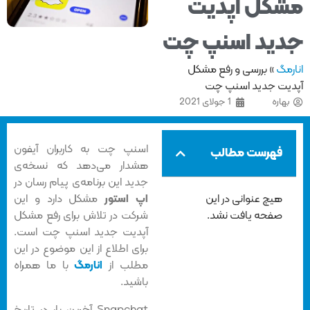
کل آپدیت
ید اسنپ چت
مگ
»
بررسی و رفع مشکل
یت جدید اسنپ چت
هاره
1 جولای 2021
اسنپ چت به کاربران آیفون
فهرست مطالب
هشدار می‌دهد که نسخه‌ی
جدید این برنامه‌ی پیام رسان در
هیچ عنوانی در این
اپ استور
مشکل دارد و این
صفحه یافت نشد.
شرکت در تلاش برای رفع مشکل
آپدیت جدید اسنپ چت است.
برای اطلاع از این موضوع در این
مطلب از
انارمگ
با ما همراه
باشید.