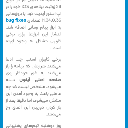
Snapchat آخرین بار در تاریخ
28 ژوئیه، برنامه‌ی iOS خود را در
اپ استور آپدیت کرد. با بروزرسانی
11.34.0.35 تعدادی
bug fixes
به ابزار پیام رسانی اضافه شد.
انتشار این ابزارها برای برخی
کاربران مشکل به وجود آورده
است..
برخی کاربران اسنپ چت ادعا
می‌کنند هر زمان که برنامه را باز
می‌کنند به طور خودکار روی
صفحه اصلی آیفون
بسته
می‌شود. مشخص نیست که چه
عاملی باعث به وجود آمدن این
مشکل می‌شود، اما دقیقا بعد از
باز کردن دوربین این اتفاق رخ
می‌دهد.
روز دوشنبه تیم‌های پشتیبانی