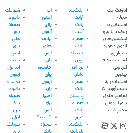
ارمگ
یک
اپلیکیشن
اپ
شفاداک
له
آبانک
استور
دانلود
لاعاتی در
بانک
بازی
همراه
بطه با بازی و
آینده
آیفون
بام
لکیشن‌های
همراه
برنامه
ملی
فون و موارد
بانک
های
برای
نولوژی
اقتصاد
ایفون
ایفون
ت. با مجله
نوین
بازی
نصب
اردونی
نرم افزار
جاسوس
ایتا برای
ترین
نشان
برای
آیفون
لاعات را به
همراه
ایفون
به اندام
ت آورید. ©
بانک
بازی
دانلود
امی حقوق
پارسیان
آمیرزا
همراه
ای اناردونی
همراه
برای
بانک
فوظ است.
بانک
آیفون
مهر
شهر
گادپینگ
ایران
اپلیکیشن
همراه
بلوبانک
بلوبانک
بانک
برای