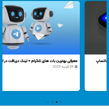
معرفی بهترین بات های تلگرام + لینک دریافت در اپ
معر
28 فوریه 2022
دانل
5 آور