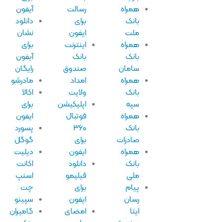
همراه
رسالت
آیفون
بانک
برای
دانلود
ملت
ایفون
نشان
همراه
اینترنت
برای
بانک
بانک
آیفون
سامان
صندوق
رایگان
همراه
امداد
مادرشو
بانک
ولایت
اکالا
سپه
اپلیکیشن
برای
همراه
فوتبال
ایفون
بانک
۳۶۰
پسورد
صادرات
برای
گوگل
همراه
ایفون
دیلیت
بانک
دانلود
اکانت
ملی
فیلیمو
اسنپ
پیام
برای
چت
رسان
ایفون
سپینو
ایتا
امضای
گامیران