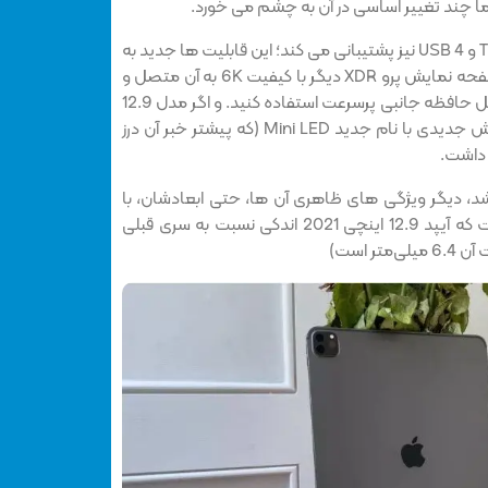
اما چند تغییر اساسی در آن به چشم می خورد.
اتصال USB-C حالا از Thunderbolt و USB 4 نیز پشتیبانی می کند؛ این قابلیت ها جدید به
شما این امکان را می دهند تا یک صفحه نمایش پرو XDR دیگر با کیفیت 6K به آن متصل و
از اکسسوری های Thunderbolt مثل حافظه جانبی پرسرعت استفاده کنید. و اگر مدل 12.9
اینچی را خریداری کنید، صفحه نمایش جدیدی با نام جدید Mini LED (که پیشتر خبر آن درز
 داشت.
ه شد، دیگر ویژگی های ظاهری آن ها، حتی ابعادشان، با
یکدیگر یکسان است. البته باید گفت که آیپد 12.9 اینچی 2021 اندکی نسبت به سری قبلی
 است)