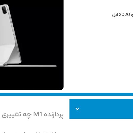
پردازنده M1 چه تغییری در سری جدید ایجاد کرده است؟