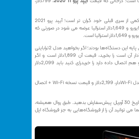
آیپد پرو 11 2020
، 799دلار،
البته قیمت آیپد پرو 12.9 اینچی کمی از سری قبلی خود گران تر است؛ آیپد پرو 2021
12.9ایچی با قیمت 1,099دلار، 999یورو و 1,649دلار استرالیا عرضه می شود در صورتی که
با این حال، این‌ها همه قیمت های پایه این دستگاه‌ها بودند؛ اگر بخواهید مدل 2ترابایتی
آیپد 2021 که نسخه نسخه Wi-Fiدار آن است را بخرید، قیمت آن 1,899دلار است و اگر
بخواهید نسخه‌ای که هم Wi-Fi و هم اتصال داده دارد را خریدرای کنید باید 2,099دلار
قیمت آیپد پرو 12.9 اینچی 2021 مدل Wi-Fiدار، 2,199دلار و قیمت نسخه Wi-Fi + اتصال
شما می توانید آیپد پرو جدید را از تاریخ 30 آوریل پیش‌سفارش بدهید. طبق روال همیشه،
ی توانید آن را از فروشگاه‌هایی به جز فروشگاه اپل