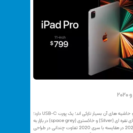
آیپد پرو 2020 طراحی شکیلی دارد و حاشیه های آن بسیار نازکی اند؛ یک پورت USB-C دارد؛
بدنه آن آلمینیومی است؛ و در رنگ های نقره ‌ای (Silver) و خاکستری (space grey) در بازار به
مشتریان عرضه می شود. آیپد پرو 2021 در مقایسه با سری 2020 تفاوت چندانی در طراحی