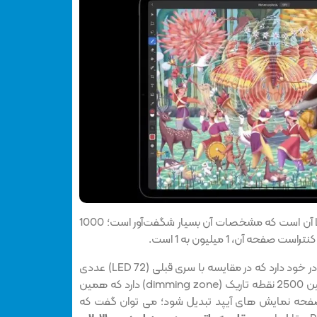
مزیت آن، صفحه نمایش مینی LED آن است که مشخصات آن بسیار شگفت‌آور است؛ 1000
Mini LED بیش از 10هزار چراغ LED در خود دارد که در مقایسه با سری قبلی (72 LED) عددی
بسیار بزرگ است. مینی LED همچنین 2500 نقطه تاریک (dimming zone) دارد که همین
صفحه نمایش های آیپد تبدیل شود؛ می توان گفت که