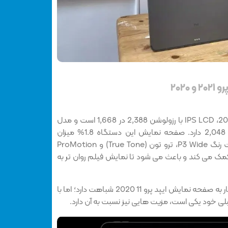
۲۰۲
صفحه نمایش آیپد پرو 11اینچی 2020، IPS LCD با رزولوشن 2,388 در 1,668 است و مدل
12.9 اینچی آن رزولوشن 2,732 در 2,048 دارد. صفحه نمایش این دستگاه 1.8% میزان
بازتاب، 600 واحد روشنایی، وسعت رنگ P3 Wide، ترو تون (True Tone) و ProMotion
کمک می کند و باعث می شود تا نمایش فیلم روان تر به
صفحه نمایش ایپد پرو 11 2021 بسیار به صفحه نمایش ایپد پرو 11 2020 شباهت دارد؛ اما با
بلی خود یکی است، مزیت هایی نیز نسبت به آن دارد.