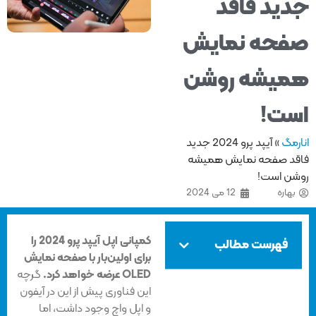
ید فاقد
حه نمایش
یشه روشن
ت!
مگ
»
آیپد پرو 2024 جدید
د صفحه نمایش همیشه
ن است!
هاره
12 می 2024
کمپانی اپل آیپد پرو 2024 را
فهرست مطالب
برای اولین‌بار با صفحه نمایش
OLED عرضه خواهد کرد.
گرچه
این فناوری پیش از این در آیفون
و اپل واچ وجود داشت، اما