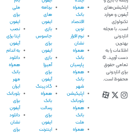
بطه با بازی و
آینده
آیفون
بام
لکیشن‌های
همراه
برنامه
ملی
فون و موارد
بانک
های
برای
نولوژی
اقتصاد
ایفون
ایفون
ت. با مجله
نوین
بازی
نصب
اردونی
نرم افزار
جاسوس
ایتا برای
ترین
نشان
برای
آیفون
لاعات را به
همراه
ایفون
به اندام
ت آورید. ©
بانک
بازی
دانلود
امی حقوق
پارسیان
آمیرزا
همراه
ای اناردونی
همراه
برای
بانک
فوظ است.
بانک
آیفون
مهر
شهر
گادپینگ
ایران
اپلیکیشن
همراه
بلوبانک
بلوبانک
بانک
برای
همراه
رسالت
آیفون
بانک
برای
دانلود
ملت
ایفون
نشان
همراه
اینترنت
برای