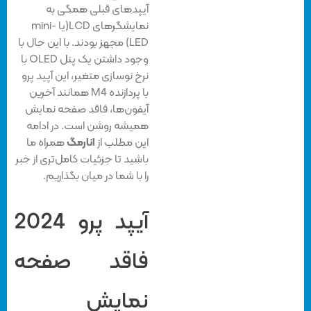
آیپدهای قبلی همگی به
نمایشگرهای LCD(یا mini-
LED) مجهز بودند. با این حال با
وجود داشتن یک پنل OLED با
نرخ نوسازی متغیر، این آپید پرو
با پردازنده M4 همانند آخرین
آیفون‌ها، فاقد صفحه نمایش
همیشه روشن است. در ادامه
این مطلب از
انارمگ
همراه ما
باشید تا جزئیات کامل‌تری از خبر
را با شما در میان بگذاریم.
آیپد پرو 2024
فاقد صفحه
نمایش