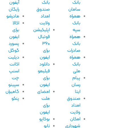
بانک
بانک
آیفون
سامان
صندوق
رایگان
همراه
امداد
مادرشو
بانک
ولایت
اکالا
سپه
اپلیکیشن
برای
همراه
فوتبال
ایفون
بانک
۳۶۰
پسورد
صادرات
برای
گوگل
همراه
ایفون
دیلیت
بانک
دانلود
اکانت
ملی
فیلیمو
اسنپ
پیام
برای
چت
رسان
ایفون
سپینو
ایتا
امضای
گامیران
صندوق
ملت
پنکو
امداد
برای
ولایت
ایفون
امکان
بوکاپو
شهرداری
نابو