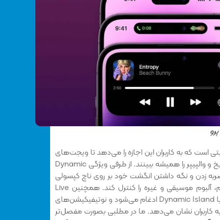
ست که به کاربران این اجازه را می‌دهد تا ویجت‌های
موجود در لاک اسکرین، ساعت و تاریخ و والپیپر را همیشه ببینند. از طرفی ویژگی Dynamic
ا با ضربه زدن و نگه داشتن انگشت خود بر روی ناچ کپسولی
شکل، برنامه‌هایی مانند فیس تایم، آلبوم موسیقی و غیره را کنترل کند. همچنین Live
Activities موجود در آی او اس ۱۶، با Dynamic Island ادغام می‌شود و نوتیفیکیشن‌های
 به کاربران نشان می‌دهد. ما در مطلبی بصورت مفصل‌تر