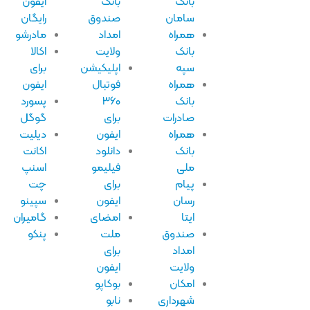
بانک
بانک
آیفون
سامان
صندوق
رایگان
همراه
امداد
مادرشو
بانک
ولایت
اکالا
سپه
اپلیکیشن
برای
همراه
فوتبال
ایفون
بانک
۳۶۰
پسورد
صادرات
برای
گوگل
همراه
ایفون
دیلیت
بانک
دانلود
اکانت
ملی
فیلیمو
اسنپ
پیام
برای
چت
رسان
ایفون
سپینو
ایتا
امضای
گامیران
صندوق
ملت
پنکو
امداد
برای
ولایت
ایفون
امکان
بوکاپو
شهرداری
نابو