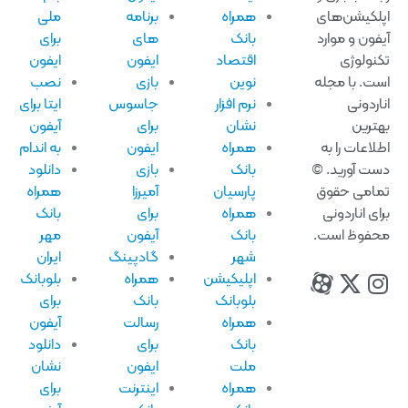
لکیشن‌های
همراه
برنامه
ملی
فون و موارد
بانک
های
برای
نولوژی
اقتصاد
ایفون
ایفون
ت. با مجله
نوین
بازی
نصب
اردونی
نرم افزار
جاسوس
ایتا برای
ترین
نشان
برای
آیفون
لاعات را به
همراه
ایفون
به اندام
ت آورید. ©
بانک
بازی
دانلود
امی حقوق
پارسیان
آمیرزا
همراه
ای اناردونی
همراه
برای
بانک
فوظ است.
بانک
آیفون
مهر
شهر
گادپینگ
ایران
اپلیکیشن
همراه
بلوبانک
بلوبانک
بانک
برای
همراه
رسالت
آیفون
بانک
برای
دانلود
ملت
ایفون
نشان
همراه
اینترنت
برای