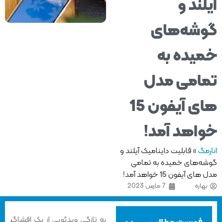
لند و
شه‌های
یده به
امی مدل‌
های آیفون 15
اهد آمد!
مگ
»
قابلیت داینامیک آیلند و
ه‌های خمیده به تمامی
ای آیفون 15 خواهد آمد!
هاره
7 مارس 2023
به تازگی ویدئویی از یک افشاگر