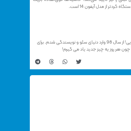
بهاره هستم، عاشق سفر و ماجراجویی! از سال 98 وارد دنیای سئو و نویسندگی شدم. برای
چون هر روز یه چیز جدید یاد می گیرم!