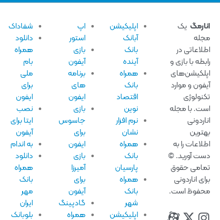
ارمگ
یک
اپلیکیشن
اپ
شفاداک
له
آبانک
استور
دانلود
لاعاتی در
بانک
بازی
همراه
بطه با بازی و
آینده
آیفون
بام
لکیشن‌های
همراه
برنامه
ملی
فون و موارد
بانک
های
برای
نولوژی
اقتصاد
ایفون
ایفون
ت. با مجله
نوین
بازی
نصب
اردونی
نرم افزار
جاسوس
ایتا برای
ترین
نشان
برای
آیفون
لاعات را به
همراه
ایفون
به اندام
ت آورید. ©
بانک
بازی
دانلود
امی حقوق
پارسیان
آمیرزا
همراه
ای اناردونی
همراه
برای
بانک
فوظ است.
بانک
آیفون
مهر
شهر
گادپینگ
ایران
اپلیکیشن
همراه
بلوبانک