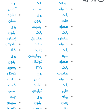
بلوبانک
بانک
برای
همراه
رسالت
آیفون
بانک
برای
دانلود
ملت
ایفون
نشان
همراه
اینترنت
برای
بانک
بانک
آیفون
سامان
صندوق
رایگان
همراه
امداد
مادرشو
بانک
ولایت
اکالا
سپه
اپلیکیشن
برای
همراه
فوتبال
ایفون
بانک
۳۶۰
پسورد
صادرات
برای
گوگل
همراه
ایفون
دیلیت
بانک
دانلود
اکانت
ملی
فیلیمو
اسنپ
پیام
برای
چت
رسان
ایفون
سپینو
ایتا
امضای
گامیران