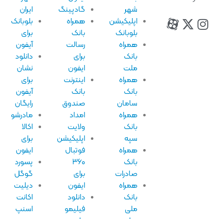
شهر
گادپینگ
ایران
اپلیکیشن
همراه
بلوبانک
بلوبانک
بانک
برای
همراه
رسالت
آیفون
بانک
برای
دانلود
ملت
ایفون
نشان
همراه
اینترنت
برای
بانک
بانک
آیفون
سامان
صندوق
رایگان
همراه
امداد
مادرشو
بانک
ولایت
اکالا
سپه
اپلیکیشن
برای
همراه
فوتبال
ایفون
بانک
۳۶۰
پسورد
صادرات
برای
گوگل
همراه
ایفون
دیلیت
بانک
دانلود
اکانت
ملی
فیلیمو
اسنپ