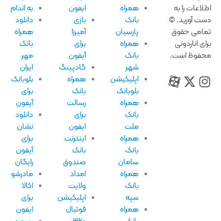
لاعات را به
همراه
ایفون
به اندام
ت آورید. ©
بانک
بازی
دانلود
امی حقوق
پارسیان
آمیرزا
همراه
ای اناردونی
همراه
برای
بانک
فوظ است.
بانک
آیفون
مهر
شهر
گادپینگ
ایران
اپلیکیشن
همراه
بلوبانک
بلوبانک
بانک
برای
همراه
رسالت
آیفون
بانک
برای
دانلود
ملت
ایفون
نشان
همراه
اینترنت
برای
بانک
بانک
آیفون
سامان
صندوق
رایگان
همراه
امداد
مادرشو
بانک
ولایت
اکالا
سپه
اپلیکیشن
برای
همراه
فوتبال
ایفون