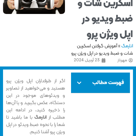
کرین شات و
ط ویدیو در
ل ویژن پرو
مگ
»
آموزش گرفتن اسکرین
و ضبط ویدیو در اپل ویژن پرو
هرناز
23 آوریل 2024
اگر از طرفداران اپل ویژن پرو
فهرست مطالب
هستید و می‌خواهید از تصاویر
و ویدئوهای موجود در این
دستگاه، عکس بگیرید و یا آن‌ها
را ذخیره کنید، در ادامه این
مطلب از
انارمگ
با ما باشید تا
شما را با نحوه ضبط ویدئو در اپل
ویژن پرو آشنا کنیم.