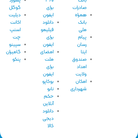
بانک
۳۶۰
پسورد
صادرات
برای
گوگل
همراه
ایفون
دیلیت
بانک
دانلود
اکانت
ملی
فیلیمو
اسنپ
پیام
برای
چت
رسان
ایفون
سپینو
ایتا
امضای
گامیران
صندوق
ملت
پنکو
امداد
برای
ولایت
ایفون
امکان
بوکاپو
شهرداری
نابو
حکم
آنلاین
دانلود
دیجی
کالا