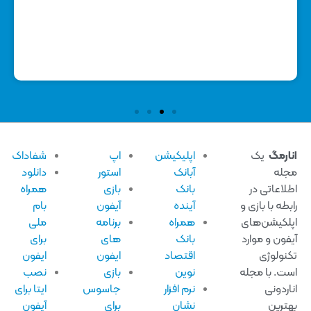
آسا
25 
ارمگ
یک
اپلیکیشن
اپ
شفاداک
له
آبانک
استور
دانلود
لاعاتی در
بانک
بازی
همراه
بطه با بازی و
آینده
آیفون
بام
لکیشن‌های
همراه
برنامه
ملی
فون و موارد
بانک
های
برای
نولوژی
اقتصاد
ایفون
ایفون
ت. با مجله
نوین
بازی
نصب
اردونی
نرم افزار
جاسوس
ایتا برای
ترین
نشان
برای
آیفون