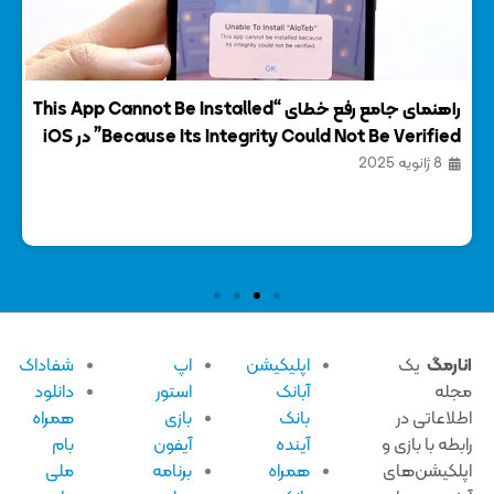
راهنمای جامع رفع خطای “This App Cannot Be Installed
معر
Because Its Integrity Could Not Be Verified” در iOS
11 سپ
8 ژانویه 2025
ارمگ
یک
اپلیکیشن
اپ
شفاداک
له
آبانک
استور
دانلود
لاعاتی در
بانک
بازی
همراه
بطه با بازی و
آینده
آیفون
بام
لکیشن‌های
همراه
برنامه
ملی