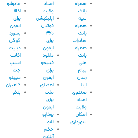
همراه
امداد
مادرشو
بانک
ولایت
اکالا
سپه
اپلیکیشن
برای
همراه
فوتبال
ایفون
بانک
۳۶۰
پسورد
صادرات
برای
گوگل
همراه
ایفون
دیلیت
بانک
دانلود
اکانت
ملی
فیلیمو
اسنپ
پیام
برای
چت
رسان
ایفون
سپینو
ایتا
امضای
گامیران
صندوق
ملت
پنکو
امداد
برای
ولایت
ایفون
امکان
بوکاپو
شهرداری
نابو
حکم
آنلاین