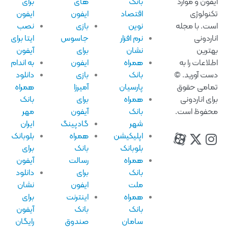
فون و موارد
بانک
های
برای
نولوژی
اقتصاد
ایفون
ایفون
ت. با مجله
نوین
بازی
نصب
اردونی
نرم افزار
جاسوس
ایتا برای
ترین
نشان
برای
آیفون
لاعات را به
همراه
ایفون
به اندام
ت آورید. ©
بانک
بازی
دانلود
امی حقوق
پارسیان
آمیرزا
همراه
ای اناردونی
همراه
برای
بانک
فوظ است.
بانک
آیفون
مهر
شهر
گادپینگ
ایران
اپلیکیشن
همراه
بلوبانک
بلوبانک
بانک
برای
همراه
رسالت
آیفون
بانک
برای
دانلود
ملت
ایفون
نشان
همراه
اینترنت
برای
بانک
بانک
آیفون
سامان
صندوق
رایگان