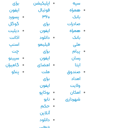
سپه
اپلیکیشن
برای
همراه
فوتبال
ایفون
بانک
۳۶۰
پسورد
صادرات
برای
گوگل
همراه
ایفون
دیلیت
بانک
دانلود
اکانت
ملی
فیلیمو
اسنپ
پیام
برای
چت
رسان
ایفون
سپینو
ایتا
امضای
گامیران
صندوق
ملت
پنکو
امداد
برای
ولایت
ایفون
امکان
بوکاپو
شهرداری
نابو
حکم
آنلاین
دانلود
دیجی