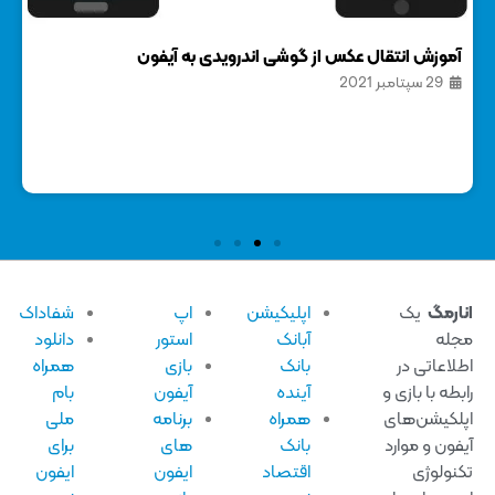
آموزش انتقال عکس از گوشی اندرویدی به آیفون
آموز
29 سپتامبر 2021
9 ژوئ
ارمگ
یک
اپلیکیشن
اپ
شفاداک
له
آبانک
استور
دانلود
لاعاتی در
بانک
بازی
همراه
بطه با بازی و
آینده
آیفون
بام
لکیشن‌های
همراه
برنامه
ملی
فون و موارد
بانک
های
برای
نولوژی
اقتصاد
ایفون
ایفون