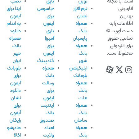
ت. با مجله
نوین
بازی
نصب
اردونی
نرم افزار
جاسوس
ایتا برای
ترین
نشان
برای
آیفون
لاعات را به
همراه
ایفون
به اندام
ت آورید. ©
بانک
بازی
دانلود
امی حقوق
پارسیان
آمیرزا
همراه
ای اناردونی
همراه
برای
بانک
فوظ است.
بانک
آیفون
مهر
شهر
گادپینگ
ایران
اپلیکیشن
همراه
بلوبانک
بلوبانک
بانک
برای
همراه
رسالت
آیفون
بانک
برای
دانلود
ملت
ایفون
نشان
همراه
اینترنت
برای
بانک
بانک
آیفون
سامان
صندوق
رایگان
همراه
امداد
مادرشو
بانک
ولایت
اکالا