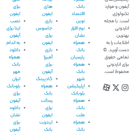
فون و موارد
بانک
های
برای
نولوژی
اقتصاد
ایفون
ایفون
ت. با مجله
نوین
بازی
نصب
اردونی
نرم افزار
جاسوس
ایتا برای
ترین
نشان
برای
آیفون
لاعات را به
همراه
ایفون
به اندام
ت آورید. ©
بانک
بازی
دانلود
امی حقوق
پارسیان
آمیرزا
همراه
ای اناردونی
همراه
برای
بانک
فوظ است.
بانک
آیفون
مهر
شهر
گادپینگ
ایران
اپلیکیشن
همراه
بلوبانک
بلوبانک
بانک
برای
همراه
رسالت
آیفون
بانک
برای
دانلود
ملت
ایفون
نشان
همراه
اینترنت
برای
بانک
بانک
آیفون