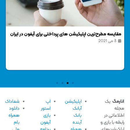
مقایسه مطرح‌ترین اپلیکیشن های پرداختی برای آیفون در ایران
3 می 2021
شوی
21 
ارمگ
یک
اپلیکیشن
اپ
شفاداک
له
آبانک
استور
دانلود
لاعاتی در
بانک
بازی
همراه
بطه با بازی و
آینده
آیفون
بام
لکیشن‌های
همراه
برنامه
ملی