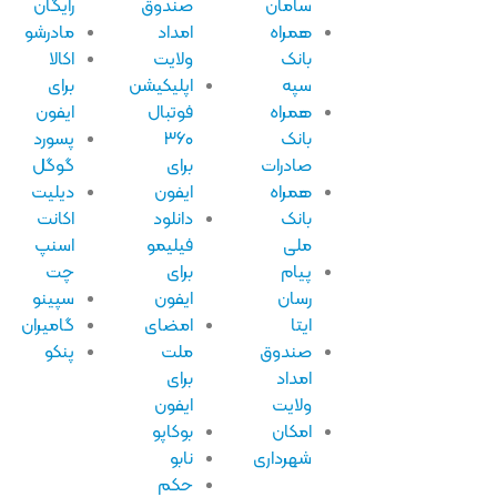
سامان
صندوق
رایگان
همراه
امداد
مادرشو
بانک
ولایت
اکالا
سپه
اپلیکیشن
برای
همراه
فوتبال
ایفون
بانک
۳۶۰
پسورد
صادرات
برای
گوگل
همراه
ایفون
دیلیت
بانک
دانلود
اکانت
ملی
فیلیمو
اسنپ
پیام
برای
چت
رسان
ایفون
سپینو
ایتا
امضای
گامیران
صندوق
ملت
پنکو
امداد
برای
ولایت
ایفون
امکان
بوکاپو
شهرداری
نابو
حکم