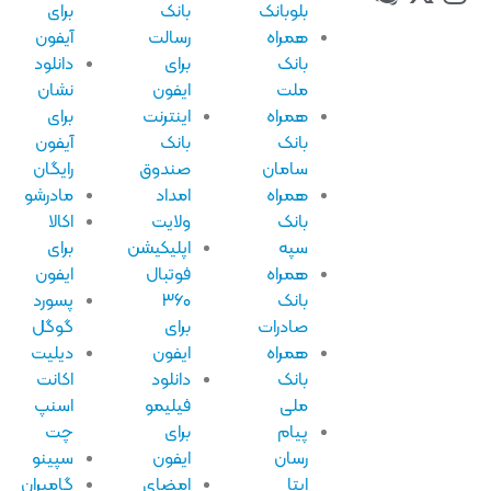
بلوبانک
بانک
برای
همراه
رسالت
آیفون
بانک
برای
دانلود
ملت
ایفون
نشان
همراه
اینترنت
برای
بانک
بانک
آیفون
سامان
صندوق
رایگان
همراه
امداد
مادرشو
بانک
ولایت
اکالا
سپه
اپلیکیشن
برای
همراه
فوتبال
ایفون
بانک
۳۶۰
پسورد
صادرات
برای
گوگل
همراه
ایفون
دیلیت
بانک
دانلود
اکانت
ملی
فیلیمو
اسنپ
پیام
برای
چت
رسان
ایفون
سپینو
ایتا
امضای
گامیران