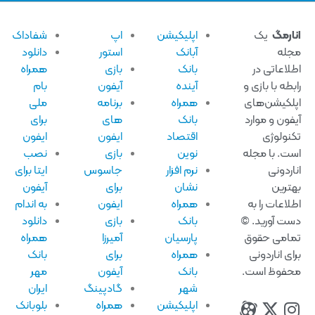
ارمگ
یک
اپلیکیشن
اپ
شفاداک
له
آبانک
استور
دانلود
لاعاتی در
بانک
بازی
همراه
بطه با بازی و
آینده
آیفون
بام
لکیشن‌های
همراه
برنامه
ملی
فون و موارد
بانک
های
برای
نولوژی
اقتصاد
ایفون
ایفون
ت. با مجله
نوین
بازی
نصب
اردونی
نرم افزار
جاسوس
ایتا برای
ترین
نشان
برای
آیفون
لاعات را به
همراه
ایفون
به اندام
ت آورید. ©
بانک
بازی
دانلود
امی حقوق
پارسیان
آمیرزا
همراه
ای اناردونی
همراه
برای
بانک
فوظ است.
بانک
آیفون
مهر
شهر
گادپینگ
ایران
اپلیکیشن
همراه
بلوبانک