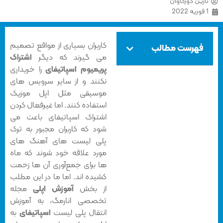
ارین دورکاوان
وریه 2022
کاربران بسیاری از مواقع تصمیم
فهرست مطالب
می گیرند که دیگر
اشتراک
پریمیوم اسپاتیفای
را خریداری
نکنند و از سایر سرویس های
موسیقی مثل اپل موزیک
استفاده کنند. اما غیرفعال کردن
اشتراک اسپاتیفای باعث می
شود که کاربران مجبور به ترک
پلی لیست های آهنگ های
مورد علاقه خود شوند که ماه
ها برای جمع‌آوری آن ها زحمت
کشیده اند. اما ما در این مطلب
از بخش
آموزش اپلی
مجله
تخصصی انارمگ، به آموزش
انتقال پلی لیست
اسپاتیفای
به