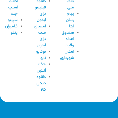
بانک
دانلود
اکانت
ملی
فیلیمو
اسنپ
پیام
برای
چت
رسان
ایفون
سپینو
ایتا
امضای
گامیران
صندوق
ملت
پنکو
امداد
برای
ولایت
ایفون
امکان
بوکاپو
شهرداری
نابو
حکم
آنلاین
دانلود
دیجی
کالا