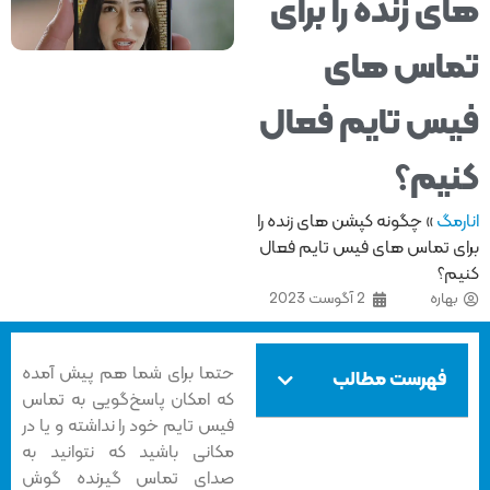
ی زنده را برای
اس های
س تایم فعال
یم؟
مگ
»
چگونه کپشن های زنده را
ی تماس های فیس تایم فعال
م؟
هاره
2 آگوست 2023
حتما برای شما هم پیش آمده
فهرست مطالب
که امکان پاسخ‌گویی به تماس
فیس تایم خود را نداشته و یا در
مکانی باشید که نتوانید به
صدای تماس گیرنده گوش