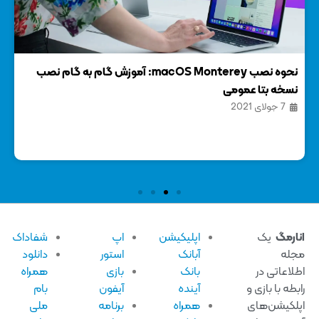
نحوه نصب macOS Monterey: آموزش گام به گام نصب
آشن
نسخه بتا عمومی
(قس
7 جولای 2021
12 
ارمگ
یک
اپلیکیشن
اپ
شفاداک
له
آبانک
استور
دانلود
لاعاتی در
بانک
بازی
همراه
بطه با بازی و
آینده
آیفون
بام
لکیشن‌های
همراه
برنامه
ملی