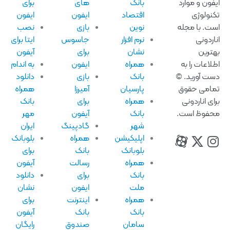
فون و موارد
بانک
های
برای
نولوژی
اقتصاد
ایفون
ایفون
ت. با مجله
نوین
بازی
نصب
اردونی
نرم افزار
جاسوس
ایتا برای
ترین
نشان
برای
آیفون
لاعات را به
همراه
ایفون
به اندام
ت آورید. ©
بانک
بازی
دانلود
امی حقوق
پارسیان
آمیرزا
همراه
ای اناردونی
همراه
برای
بانک
فوظ است.
بانک
آیفون
مهر
شهر
گادپینگ
ایران
اپلیکیشن
همراه
بلوبانک
بلوبانک
بانک
برای
همراه
رسالت
آیفون
بانک
برای
دانلود
ملت
ایفون
نشان
همراه
اینترنت
برای
بانک
بانک
آیفون
سامان
صندوق
رایگان