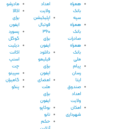
همراه
امداد
مادرشو
بانک
ولایت
اکالا
سپه
اپلیکیشن
برای
همراه
فوتبال
ایفون
بانک
۳۶۰
پسورد
صادرات
برای
گوگل
همراه
ایفون
دیلیت
بانک
دانلود
اکانت
ملی
فیلیمو
اسنپ
پیام
برای
چت
رسان
ایفون
سپینو
ایتا
امضای
گامیران
صندوق
ملت
پنکو
امداد
برای
ولایت
ایفون
امکان
بوکاپو
شهرداری
نابو
حکم
آنلاین