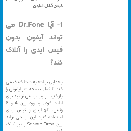
کردن قفل آیفون
1- آیا Dr.Fone می
تواند آیفون بدون
فیس ایدی را آنلاک
کند؟
بله؛ این برنامه به شما کمک می
کند تا قفل صفحه هر آیفونی را
باز کنید. از این اپ می توانید برای
آنلاک کردن پسورد، پین 4 و 6
رقمی، تاچ ایدی و فیس ایدی
استفاده کنید. این اپ می تواند
پین Screen Time را نیز آنلاک