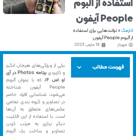
تفاده از آلبوم
Peo آیفون
مگ
»
ترفندهایی برای استفاده
Peopl آیفون
هرناز
18 مارس 2023
یکی از ویژگی‌های هیجان انگیز
فهرست مطالب
و کاربردی
برنامه Photos در آی
او اس ۱۶
، که با عنوان آلبوم
People آیفون شناخته
می‌شود، شناسایی افراد حاضر
در تصاویر و گروه بندی تمامی
عکس‌های متعلق به آن‌ها
است. با استفاده از این قابلیت
دیگر نیازی به مرتب کردن
تصاویر و ساخت یک آلبوم