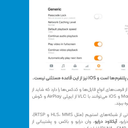
ز فرمت‌های انواع فایل‌ها و کدکس‌ها را دارد که شاید از
همه مهم‌تر این است که کاربران Mac و iOS می‌توانند با VLC از ایرپلی AirPlay و گوش
 ببرند.
از امکانات VLC می‌توان به پشتیبانی از شبکه‌های استریم (مثل HLS، MMS و RTSP)،
رایو،
آیکلاود درایو
، وان درایو و باکس و پشتیبانی از