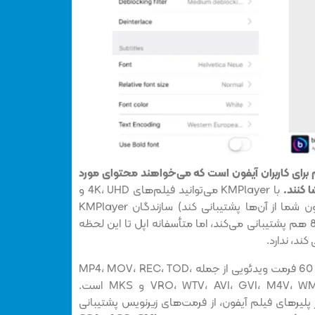
لیر فیلم برای کاربران آیفون است که می‌خواهند محتوای مورد
ا کنند.
با KMPlayer می‌توانید فیلم‌های 4K، UHD و
FHD را تماشا کنید. (البته اگر آیفون شما از آن‌ها پشتیبانی کند) سازندگان KMPlayer
گفته‌اند که این برنامه از محتوای 8K هم پشتیبانی می‌کند، اما متأسفانه اپل تا این لحظه
این پخش‌کننده قوی قادر به اجرای 60 فرمت ویدئویی از جمله MP4، MOV، REC، TOD،
VRO، WTV، AVI، GVI، M4V، WMV، VOB، MT2S، MPEG، NSV و MKS است.
دیگر پلیرهای فیلم آیفون، از فرمت‌های زیرنویس پشتیبانی