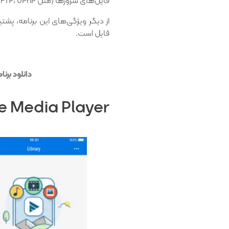
فایل‌های سرورها (مثل SMB، FTP، UPnP و DLNA) اشاره کرد.
از دیگر ویژگی‌های این برنامه، پش
فایل است.
دانلود برنامه VlC Streamer برا
e Media Player