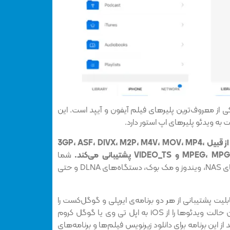
PlayerXtreme Media Pl یکی از معروف‌ترین پلیرهای فیلم آیفون و آیپد است. این
ت به ویدئو پلیرهای اپ استور دارد.
از تمام فرمت‌های اصلی از قبیل 3GP، ASF، DIVX، M2P، M4V، MOV، MP4،
V پشتیبانی می‌کند.
شما
همچنین می‌توانید محتوای درایوهای NAS، ویندوز و مک بوک، دستگاه‌های DLNA و حتی
PlayerXtreme Media Pl قابلیت پشتیبانی از هر دو برنامه‌ی ایرپلی و گوگل‌کست را
نیز دارد (که با آن می‌توانید با بهترین حالت ویدئوها را از iOS به اپل تی وی یا گوگل کروم
ز این برنامه برای دانلود زیرنویس فیلم‌ها و برنامه‌های