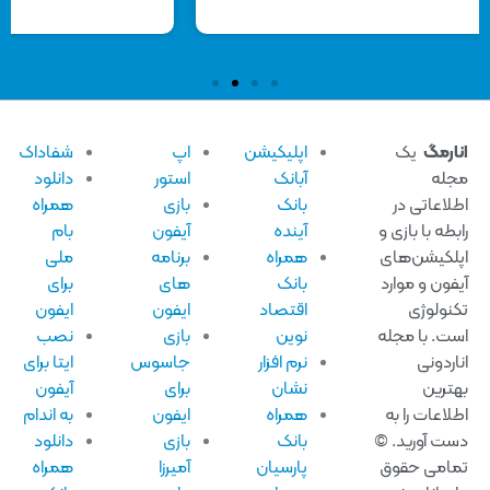
ارمگ
یک
اپلیکیشن
اپ
شفاداک
له
آبانک
استور
دانلود
لاعاتی در
بانک
بازی
همراه
بطه با بازی و
آینده
آیفون
بام
لکیشن‌های
همراه
برنامه
ملی
فون و موارد
بانک
های
برای
نولوژی
اقتصاد
ایفون
ایفون
ت. با مجله
نوین
بازی
نصب
اردونی
نرم افزار
جاسوس
ایتا برای
ترین
نشان
برای
آیفون
لاعات را به
همراه
ایفون
به اندام
ت آورید. ©
بانک
بازی
دانلود
امی حقوق
پارسیان
آمیرزا
همراه