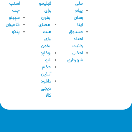
ملی
فیلیمو
اسنپ
پیام
برای
چت
رسان
ایفون
سپینو
ایتا
امضای
گامیران
صندوق
ملت
پنکو
امداد
برای
ولایت
ایفون
امکان
بوکاپو
شهرداری
نابو
حکم
آنلاین
دانلود
دیجی
کالا