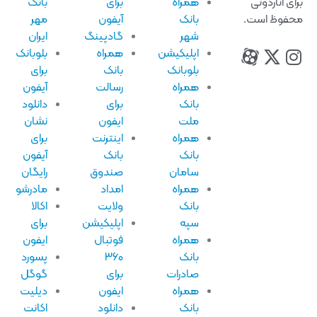
ای اناردونی
همراه
برای
بانک
فوظ است.
بانک
آیفون
مهر
شهر
گادپینگ
ایران
اپلیکیشن
همراه
بلوبانک
بلوبانک
بانک
برای
همراه
رسالت
آیفون
بانک
برای
دانلود
ملت
ایفون
نشان
همراه
اینترنت
برای
بانک
بانک
آیفون
سامان
صندوق
رایگان
همراه
امداد
مادرشو
بانک
ولایت
اکالا
سپه
اپلیکیشن
برای
همراه
فوتبال
ایفون
بانک
۳۶۰
پسورد
صادرات
برای
گوگل
همراه
ایفون
دیلیت
بانک
دانلود
اکانت