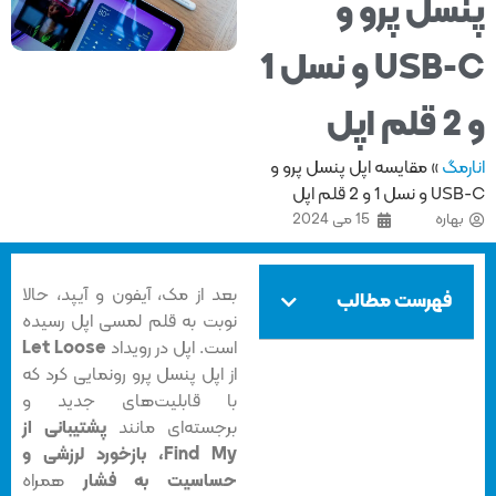
سل پرو و
USB-C و نسل 1
مگ
»
مقایسه اپل پنسل پرو و
 1 و 2 قلم اپل
هاره
15 می 2024
بعد از مک، آیفون و آیپد، حالا
فهرست مطالب
نوبت به قلم لمسی اپل رسیده
است. اپل در رویداد
Let Loose
از اپل پنسل پرو رونمایی کرد که
با قابلیت‌های جدید و
برجسته‌ای مانند
پشتیبانی از
Find My، بازخورد لرزشی و
حساسیت به فشار
همراه