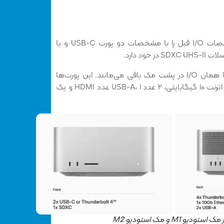
مک استودیوی جدید همان مشخصات I/O قبل را با مشخصات دو پورت USB-C و یا
بیشتر درگاه‌های ورودی خروجی یا همان I/O در پشت مک باقی می‌مانند. این پورت‌ها
عبارتند از ۴ درگاه تاندربولت، ۱ پورت اترنت ۱۰ گیگابایتی، ۲ عدد USB-A، ۱ عدد HDMI و یک
M1 و مک استودیو M2