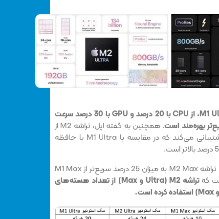
تراشه M2 Ultra در مقایسه با M1 Ultra، از CPU با 20 درصد و GPU با 30 درصد سرعت
. همچنین به گفته اپل، تراشه M2 از
حافظه حداکثری 192 گیگابایت پشتیبانی می‌کند که در مقایسه با M1 Ultra با حافظه
همچنین بنابر اظهارات اپل، عملکرد تراشه M2 Max به میزان 25 درصد سریع‌تر از M1 Max
ست که
تراشه M2 (Ultra و Max) از تعداد هسته‌های