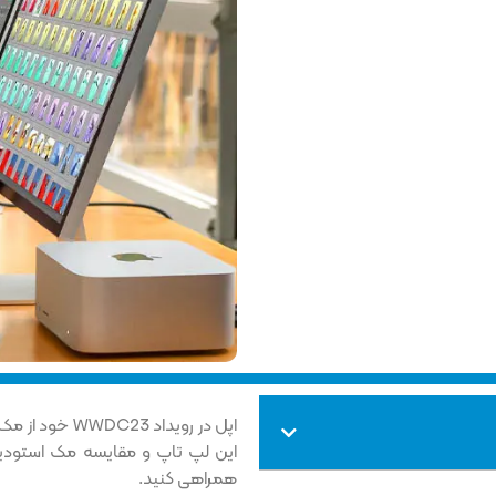
این لپ تاپ و مقایسه مک استودیو M1 و مک استودیو M2 در این مطل
همراهی کنید.