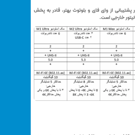
ی M2 Ultra، در کنار پشتیبانی از وای فای و بلوتوث بهتر، قادر به پخش