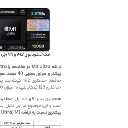
مک استودیوی M2 و M1 اپل
بیشتر و موتور عصبی 40 درصد سریع‌تر بهره‌مند است
حداکثری 128 گیگابایتی، به میزان 50 درصد بالاتر است.
است و این موضوع به این دلیل ا
بیشتری نسبت به تراشه M1 (Ultra و Max) استفاده کرده است.