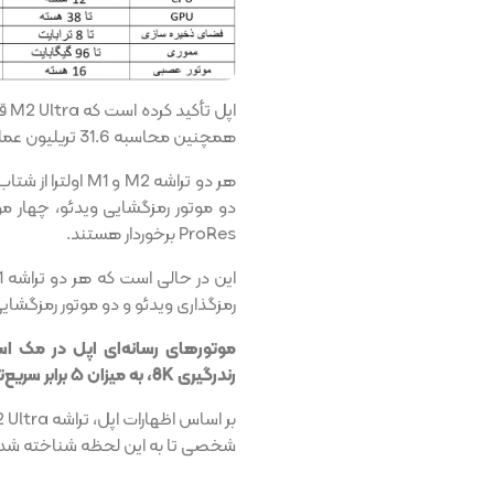
همچنین محاسبه 31.6 تریلیون عملیات در ثانیه دارد.
دو موتور رمزگشایی ویدئو، چهار مو
ProRes برخوردار هستند.
رمزگذاری ویدئو و دو موتور رمزگشایی و رمزگذاری oRes
رندرگیری 8K، به میزان ۵ برابر سریع‌تر از iMac اینتل ۲۷ اینچی عمل می‌کند.
شخصی تا به این لحظه شناخته شد