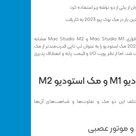
لازم به ذکر است که از نظر سخت‌افزاری Mac Studio M1 و Mac Studio M2 مشابه
هستند و بعد از این که اپل در سال 2021 مک استودیو را به عنوان لپ تاپی قدرت‌مندتر از مک
مینی عرضه کرد، سخت افزار آن آپدیت شد، اما از نظر پورت I/O و قیمت پایه و انعطاف پذیری
دیو M2
تلف این دو مک و تفاوت‌ها و شباهت‌های آن‌ها