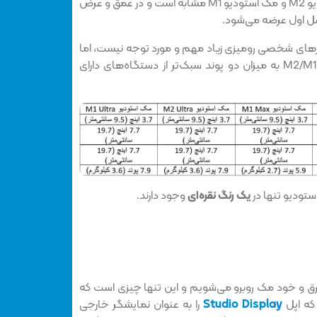
لازم به ذکر است که ابعاد مک استودیو M2 و مک استودیو M1 مشابه است و در عمق و عرض
رهای شخصی رومیزی زیاد مهم و مورد توجه نیست،‌ اما
مک استودیوی حاوی تراشه M2/M1 Max به میزان دو پوند سبک‌تر از دستگاه‌های دارای
تودیو تنها در
یک رنگ نقره‌ای
وجود دارند.
برق و خود مک روبرو می‌شویم و این تنها چیزی است که
 که اپل
Studio Display
را به عنوان نمایشگر خارجی