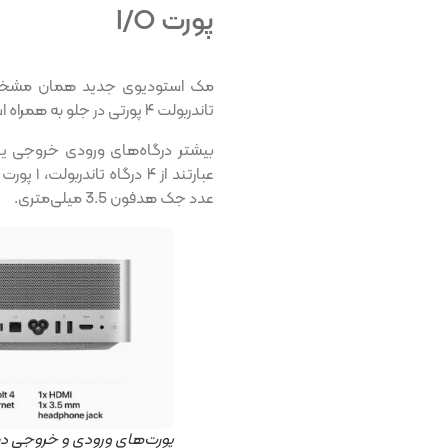
پورت I/O
تاندربولت ۴ پورتی در جلو به همراه اسلات SDXC UHS-II در خود دارد.
عدد جک هدفون 3.5 میلی‌متری.
پورت‌های ورودی و خروجی در مک استودیو 