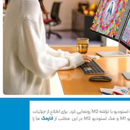
اپل در رویداد WWDC23 خود از مک استودیو با تراشه M2 رونمایی کرد. برای اطلاع از جزئیات
ب از
انارمگ
ما را