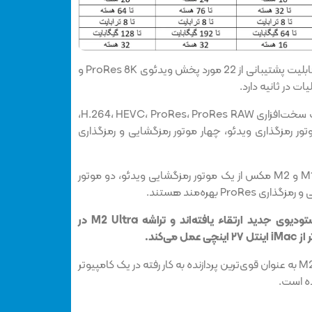
اپل تأکید کرده است که M2 Ultra قابلیت پشتیبانی از 22 مورد پخش ویدئوی ProRes 8K و
هر دو تراشه M2 و M1 اولترا از شتاب سخت‌افزاری H.264، HEVC، ProRes، ProRes RAW،
تور رمزگذاری ویدئو، چهار موتور رمزگشایی و رمزگذاری
این در حالی است که هر دو تراشه M1 و M2 مکس از یک موتور رمزگشایی ویدئو، دو موتور
Pr بهره‌مند هستند.
موتورهای رسانه‌ای اپل در مک استودیوی جدید ارتقاء یافته‌اند و تراشه M2 Ultra در
بر اساس اظهارات اپل، تراشه M2 Ultra به عنوان قوی‌ترین پردازنده به کار رفته در یک کامپیوتر
ه است.