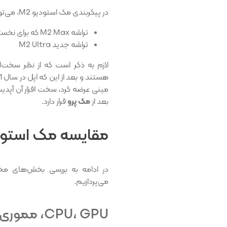
در پیکربندی مک استودیو M2، می‌توان از یکی از دو تراشه زیر استفاده کرد:
تراشه M2 Max که برای نخستین بار در مک بوک پرو 2023 به کار رفت
تراشه جدید M2 Ultra
بعد از
مک پرو
قرار دارد.
مقایسه مک استودیو M1 و مک استو
در ادامه به بررسی بخش‌های مخ
می‌پردازیم.
CPU، GPU، مموری و موتور عصبی