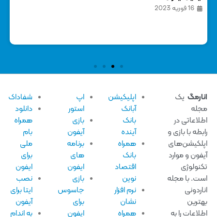
16 فوریه 2023
ارمگ
یک
اپلیکیشن
اپ
شفاداک
له
آبانک
استور
دانلود
لاعاتی در
بانک
بازی
همراه
بطه با بازی و
آینده
آیفون
بام
لکیشن‌های
همراه
برنامه
ملی
فون و موارد
بانک
های
برای
نولوژی
اقتصاد
ایفون
ایفون
ت. با مجله
نوین
بازی
نصب
اردونی
نرم افزار
جاسوس
ایتا برای
ترین
نشان
برای
آیفون
لاعات را به
همراه
ایفون
به اندام