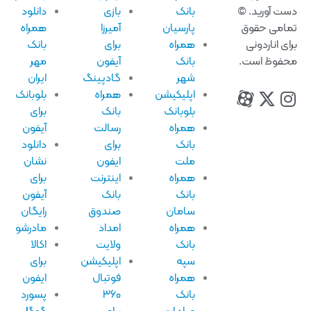
ت آورید. ©
بانک
بازی
دانلود
امی حقوق
پارسیان
آمیرزا
همراه
ای اناردونی
همراه
برای
بانک
فوظ است.
بانک
آیفون
مهر
شهر
گادپینگ
ایران
اپلیکیشن
همراه
بلوبانک
بلوبانک
بانک
برای
همراه
رسالت
آیفون
بانک
برای
دانلود
ملت
ایفون
نشان
همراه
اینترنت
برای
بانک
بانک
آیفون
سامان
صندوق
رایگان
همراه
امداد
مادرشو
بانک
ولایت
اکالا
سپه
اپلیکیشن
برای
همراه
فوتبال
ایفون
بانک
۳۶۰
پسورد