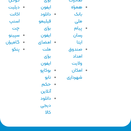
صادرات
برای
گوگل
همراه
ایفون
دیلیت
بانک
دانلود
اکانت
ملی
فیلیمو
اسنپ
پیام
برای
چت
رسان
ایفون
سپینو
ایتا
امضای
گامیران
صندوق
ملت
پنکو
امداد
برای
ولایت
ایفون
امکان
بوکاپو
شهرداری
نابو
حکم
آنلاین
دانلود
دیجی
کالا