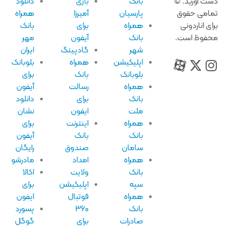
ت آورید. ©
بانک
بازی
دانلود
امی حقوق
پارسیان
آمیرزا
همراه
ای اناردونی
همراه
برای
بانک
فوظ است.
بانک
آیفون
مهر
شهر
گادپینگ
ایران
اپلیکیشن
همراه
بلوبانک
بلوبانک
بانک
برای
همراه
رسالت
آیفون
بانک
برای
دانلود
ملت
ایفون
نشان
همراه
اینترنت
برای
بانک
بانک
آیفون
سامان
صندوق
رایگان
همراه
امداد
مادرشو
بانک
ولایت
اکالا
سپه
اپلیکیشن
برای
همراه
فوتبال
ایفون
بانک
۳۶۰
پسورد
صادرات
برای
گوگل