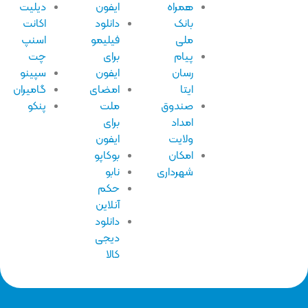
همراه
ایفون
دیلیت
بانک
دانلود
اکانت
ملی
فیلیمو
اسنپ
پیام
برای
چت
رسان
ایفون
سپینو
ایتا
امضای
گامیران
صندوق
ملت
پنکو
امداد
برای
ولایت
ایفون
امکان
بوکاپو
شهرداری
نابو
حکم
آنلاین
دانلود
دیجی
کالا