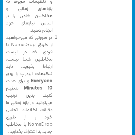
و تنظیمات مربوط به
بازه‌های زمانی و
مخاطبین خاص را بر
اساس نیازهای خود
انجام دهید.
در صورتی که می‌خواهید
از طریق NameDrop با
فردی که در لیست
مخاطبین شما نیست،
ارتباط بگیرید، باید
تنظیمات ایردراپ را روی
Everyone
و برای مدت
10 Minutes
تنظیم
کنید. بدین ترتیب
می‌توانید در بازه زمانی ۱۰
دقیقه، اطلاعات تماس
خود را از طریق
NameDrop با مخاطب
جدید به اشتراک بگذارید.