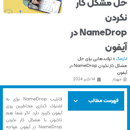
 مشکل کار
ردن
NameDrop در
فون
مگ
»
ترفندهایی برای حل
مشکل کار نکردن NameDrop در
ون
هرناز
14 اکتبر 2024
قابلیت NameDrop برای به
فهرست مطالب
اشتراک گذاری مخاطبین روی
آیفون کاربرد دارد. اگر شما هم
تاکنون با مشکل کار نکردن
NameDrop در آیفون مواجه