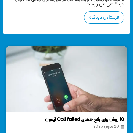
دیدگاهی می‌نویسم.
10 روش برای رفع خطای Call failed آیفون
جک هد
20 مارس 2023
6 مار