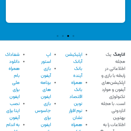
ارمگ
یک
اپلیکیشن
اپ
شفاداک
له
آبانک
استور
دانلود
لاعاتی در
بانک
بازی
همراه
بطه با بازی و
آینده
آیفون
بام
لکیشن‌های
همراه
برنامه
ملی
فون و موارد
بانک
های
برای
نولوژی
اقتصاد
ایفون
ایفون
ت. با مجله
نوین
بازی
نصب
اردونی
نرم افزار
جاسوس
ایتا برای
ترین
نشان
برای
آیفون
لاعات را به
همراه
ایفون
به اندام