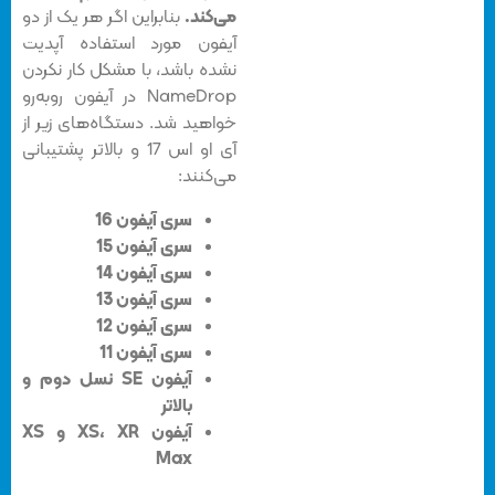
می‌کند.
بنابراین اگر هر یک از دو
آیفون مورد استفاده آپدیت
نشده باشد، با مشکل کار نکردن
NameDrop در آیفون روبه‌رو
خواهید شد. دستگاه‌های زیر از
آی او اس 17 و بالاتر پشتیبانی
می‌کنند:
سری آیفون 16
سری آیفون 15
سری آیفون 14
سری آیفون 13
سری آیفون 12
سری آیفون 11
آیفون SE نسل دوم و
بالاتر
آیفون XS، XR و XS
Max