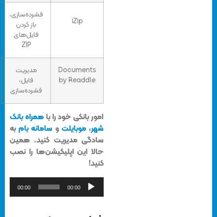
فشرده‌سازی،
رایگان/
4.4/5
iZip
باز کردن
پرداخت
فایل‌های
درون
ZIP
برنامه‌ای
Documents
مدیریت
رایگان
4.8/5
by Readdle
فایل،
فشرده‌سازی
امور بانکی خود را با
همراه بانک
شهر
،
موبایلت
و
سامانه بام
به
سادگی مدیریت کنید. همین
حالا این اپلیکیشن‌ها را نصب
کنید!
پخش‌کننده
00:00
00:00
صوت