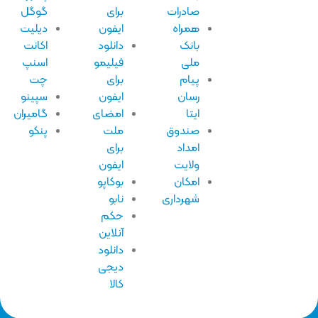
صادرات
برای
گوگل
همراه
ایفون
دیلیت
بانک
دانلود
اکانت
ملی
فیلیمو
اسنپ
پیام
برای
چت
رسان
ایفون
سپینو
ایتا
امضای
گامیران
صندوق
ملت
پنکو
امداد
برای
ولایت
ایفون
امکان
بوکاپو
شهرداری
نابو
حکم
آنلاین
دانلود
دیجی
کالا