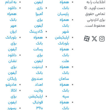
همراه
ایفون
به اندام
بانک
بازی
دانلود
پارسیان
آمیرزا
همراه
همراه
برای
بانک
بانک
آیفون
مهر
شهر
گادپینگ
ایران
اپلیکیشن
همراه
بلوبانک
بلوبانک
بانک
برای
همراه
رسالت
آیفون
بانک
برای
دانلود
ملت
ایفون
نشان
همراه
اینترنت
برای
بانک
بانک
آیفون
سامان
صندوق
رایگان
همراه
امداد
مادرشو
بانک
ولایت
اکالا
سپه
اپلیکیشن
برای
همراه
فوتبال
ایفون
بانک
۳۶۰
پسورد