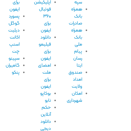
سپه
اپلیکیشن
برای
همراه
فوتبال
ایفون
بانک
۳۶۰
پسورد
صادرات
برای
گوگل
همراه
ایفون
دیلیت
بانک
دانلود
اکانت
ملی
فیلیمو
اسنپ
پیام
برای
چت
رسان
ایفون
سپینو
ایتا
امضای
گامیران
صندوق
ملت
پنکو
امداد
برای
ولایت
ایفون
امکان
بوکاپو
شهرداری
نابو
حکم
آنلاین
دانلود
دیجی