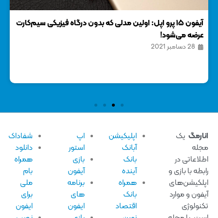
آیفون ۱۵ پرو اپل: اولین مدلی که بدون درگاه فیزیکی سیم‌کارت
جدی
عرضه می‌شود!
29 
28 دسامبر 2021
ارمگ
یک
اپلیکیشن
اپ
شفاداک
له
آبانک
استور
دانلود
لاعاتی در
بانک
بازی
همراه
بطه با بازی و
آینده
آیفون
بام
لکیشن‌های
همراه
برنامه
ملی
فون و موارد
بانک
های
برای
نولوژی
اقتصاد
ایفون
ایفون