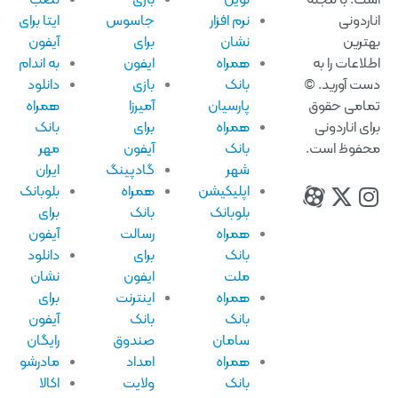
ت. با مجله
نوین
بازی
نصب
اردونی
نرم افزار
جاسوس
ایتا برای
ترین
نشان
برای
آیفون
لاعات را به
همراه
ایفون
به اندام
ت آورید. ©
بانک
بازی
دانلود
امی حقوق
پارسیان
آمیرزا
همراه
ای اناردونی
همراه
برای
بانک
فوظ است.
بانک
آیفون
مهر
شهر
گادپینگ
ایران
اپلیکیشن
همراه
بلوبانک
بلوبانک
بانک
برای
همراه
رسالت
آیفون
بانک
برای
دانلود
ملت
ایفون
نشان
همراه
اینترنت
برای
بانک
بانک
آیفون
سامان
صندوق
رایگان
همراه
امداد
مادرشو
بانک
ولایت
اکالا