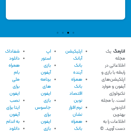
ارمگ
یک
اپلیکیشن
اپ
شفاداک
له
آبانک
استور
دانلود
لاعاتی در
بانک
بازی
همراه
بطه با بازی و
آینده
آیفون
بام
لکیشن‌های
همراه
برنامه
ملی
فون و موارد
بانک
های
برای
نولوژی
اقتصاد
ایفون
ایفون
ت. با مجله
نوین
بازی
نصب
اردونی
نرم افزار
جاسوس
ایتا برای
ترین
نشان
برای
آیفون
لاعات را به
همراه
ایفون
به اندام
ت آورید. ©
بانک
بازی
دانلود