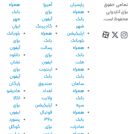
امی حقوق
پارسیان
آمیرزا
همراه
ای اناردونی
همراه
برای
بانک
فوظ است.
بانک
آیفون
مهر
شهر
گادپینگ
ایران
اپلیکیشن
همراه
بلوبانک
بلوبانک
بانک
برای
همراه
رسالت
آیفون
بانک
برای
دانلود
ملت
ایفون
نشان
همراه
اینترنت
برای
بانک
بانک
آیفون
سامان
صندوق
رایگان
همراه
امداد
مادرشو
بانک
ولایت
اکالا
سپه
اپلیکیشن
برای
همراه
فوتبال
ایفون
بانک
۳۶۰
پسورد
صادرات
برای
گوگل
همراه
ایفون
دیلیت