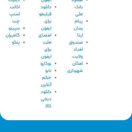
بانک
دانلود
اکانت
ملی
فیلیمو
اسنپ
پیام
برای
چت
رسان
ایفون
سپینو
ایتا
امضای
گامیران
صندوق
ملت
پنکو
امداد
برای
ولایت
ایفون
امکان
بوکاپو
شهرداری
نابو
حکم
آنلاین
دانلود
دیجی
کالا