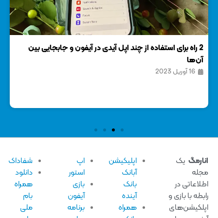
2 راه برای استفاده از چند اپل آیدی در آیفون و جابجایی بین
انا
آن‌ها
17 ج
16 آوریل 2023
ارمگ
یک
اپلیکیشن
اپ
شفاداک
له
آبانک
استور
دانلود
لاعاتی در
بانک
بازی
همراه
بطه با بازی و
آینده
آیفون
بام
لکیشن‌های
همراه
برنامه
ملی