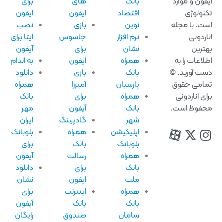
فون و موارد
بانک
های
برای
نولوژی
اقتصاد
ایفون
ایفون
ت. با مجله
نوین
بازی
نصب
اردونی
نرم افزار
جاسوس
ایتا برای
ترین
نشان
برای
آیفون
لاعات را به
همراه
ایفون
به اندام
ت آورید. ©
بانک
بازی
دانلود
امی حقوق
پارسیان
آمیرزا
همراه
ای اناردونی
همراه
برای
بانک
فوظ است.
بانک
آیفون
مهر
شهر
گادپینگ
ایران
اپلیکیشن
همراه
بلوبانک
بلوبانک
بانک
برای
همراه
رسالت
آیفون
بانک
برای
دانلود
ملت
ایفون
نشان
همراه
اینترنت
برای
بانک
بانک
آیفون
سامان
صندوق
رایگان