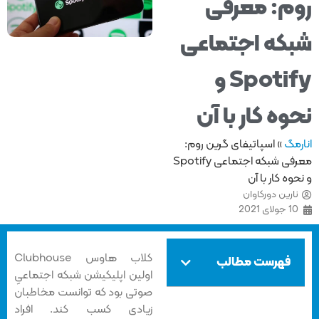
م: معرفی
که اجتماعی
Spotify و
وه کار با آن
مگ
»
اسپاتیفای گرین روم:
معرفی شبکه اجتماعی Spotify
وه کار با آن
ارین دورکاوان
1 جولای 2021
کلاب هاوس Clubhouse
فهرست مطالب
اولین اپلیکیشن شبکه اجتماعیِ
صوتی بود که توانست مخاطبان
زیادی کسب کند. افراد