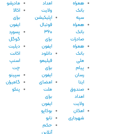
همراه
امداد
مادرشو
بانک
ولایت
اکالا
سپه
اپلیکیشن
برای
همراه
فوتبال
ایفون
بانک
۳۶۰
پسورد
صادرات
برای
گوگل
همراه
ایفون
دیلیت
بانک
دانلود
اکانت
ملی
فیلیمو
اسنپ
پیام
برای
چت
رسان
ایفون
سپینو
ایتا
امضای
گامیران
صندوق
ملت
پنکو
امداد
برای
ولایت
ایفون
امکان
بوکاپو
شهرداری
نابو
حکم
آنلاین