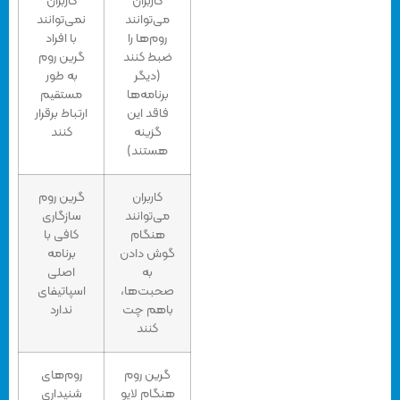
کاربران
کاربران
می‌توانند
نمی‌توانند
روم‌ها را
با افراد
ضبط کنند
گرین روم
(دیگر
به طور
برنامه‌ها
مستقیم
فاقد این
ارتباط برقرار
گزینه
کنند
هستند)
کاربران
گرین روم
می‌توانند
سازگاری
هنگام
کافی با
گوش دادن
برنامه
به
اصلی
صحبت‌ها،
اسپاتیفای
باهم چت
ندارد
کنند
گرین روم
روم‌های
هنگام لایو
شنیداری