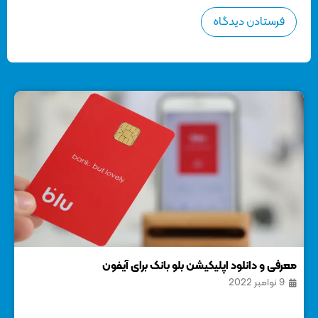
معرفی و دانلود اپلیکیشن بلو بانک برای آیفون
با ا
9 نوامبر 2022
6 می