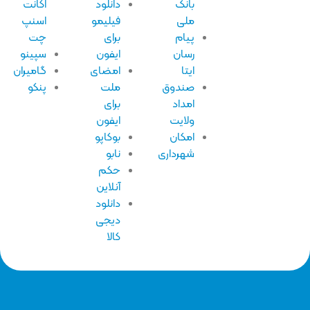
بانک
دانلود
اکانت
ملی
فیلیمو
اسنپ
پیام
برای
چت
رسان
ایفون
سپینو
ایتا
امضای
گامیران
صندوق
ملت
پنکو
امداد
برای
ولایت
ایفون
امکان
بوکاپو
شهرداری
نابو
حکم
آنلاین
دانلود
دیجی
کالا