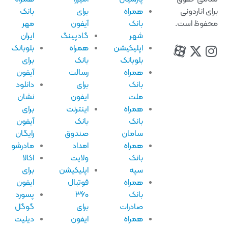
ای اناردونی
همراه
برای
بانک
فوظ است.
بانک
آیفون
مهر
شهر
گادپینگ
ایران
اپلیکیشن
همراه
بلوبانک
بلوبانک
بانک
برای
همراه
رسالت
آیفون
بانک
برای
دانلود
ملت
ایفون
نشان
همراه
اینترنت
برای
بانک
بانک
آیفون
سامان
صندوق
رایگان
همراه
امداد
مادرشو
بانک
ولایت
اکالا
سپه
اپلیکیشن
برای
همراه
فوتبال
ایفون
بانک
۳۶۰
پسورد
صادرات
برای
گوگل
همراه
ایفون
دیلیت