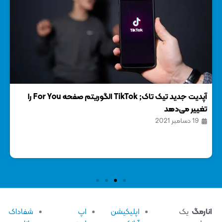
آپدیت جدید تیک تاک; TikTok الگوریتم صفحه For You را
معرف
تغییر می‌دهد
مبت
19 دسامبر 2021
22
ارمگ
یک
اپلیکیشن
اپ
شفاداک