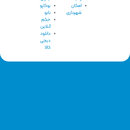
امکان
بوکاپو
شهرداری
نابو
حکم
آنلاین
دانلود
دیجی
کالا