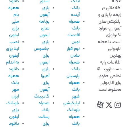
له
آبانک
استور
دانلود
لاعاتی در
بانک
بازی
همراه
بطه با بازی و
آینده
آیفون
بام
لکیشن‌های
همراه
برنامه
ملی
فون و موارد
بانک
های
برای
نولوژی
اقتصاد
ایفون
ایفون
ت. با مجله
نوین
بازی
نصب
اردونی
نرم افزار
جاسوس
ایتا برای
ترین
نشان
برای
آیفون
لاعات را به
همراه
ایفون
به اندام
ت آورید. ©
بانک
بازی
دانلود
امی حقوق
پارسیان
آمیرزا
همراه
ای اناردونی
همراه
برای
بانک
فوظ است.
بانک
آیفون
مهر
شهر
گادپینگ
ایران
اپلیکیشن
همراه
بلوبانک
بلوبانک
بانک
برای
همراه
رسالت
آیفون
بانک
برای
دانلود