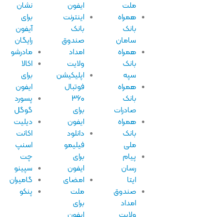
ملت
ایفون
نشان
همراه
اینترنت
برای
بانک
بانک
آیفون
سامان
صندوق
رایگان
همراه
امداد
مادرشو
بانک
ولایت
اکالا
سپه
اپلیکیشن
برای
همراه
فوتبال
ایفون
بانک
۳۶۰
پسورد
صادرات
برای
گوگل
همراه
ایفون
دیلیت
بانک
دانلود
اکانت
ملی
فیلیمو
اسنپ
پیام
برای
چت
رسان
ایفون
سپینو
ایتا
امضای
گامیران
صندوق
ملت
پنکو
امداد
برای
ولایت
ایفون