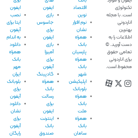
فون و موارد
بانک
های
برای
نولوژی
اقتصاد
ایفون
ایفون
ت. با مجله
نوین
بازی
نصب
اردونی
نرم افزار
جاسوس
ایتا برای
ترین
نشان
برای
آیفون
لاعات را به
همراه
ایفون
به اندام
ت آورید. ©
بانک
بازی
دانلود
امی حقوق
پارسیان
آمیرزا
همراه
ای اناردونی
همراه
برای
بانک
فوظ است.
بانک
آیفون
مهر
شهر
گادپینگ
ایران
اپلیکیشن
همراه
بلوبانک
بلوبانک
بانک
برای
همراه
رسالت
آیفون
بانک
برای
دانلود
ملت
ایفون
نشان
همراه
اینترنت
برای
بانک
بانک
آیفون
سامان
صندوق
رایگان