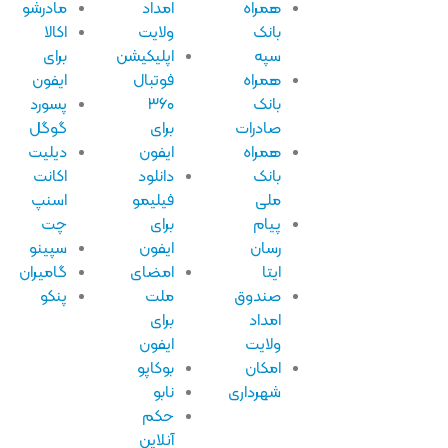
همراه
امداد
مادرشو
بانک
ولایت
اکالا
سپه
اپلیکیشن
برای
همراه
فوتبال
ایفون
بانک
۳۶۰
پسورد
صادرات
برای
گوگل
همراه
ایفون
دیلیت
بانک
دانلود
اکانت
ملی
فیلیمو
اسنپ
پیام
برای
چت
رسان
ایفون
سپینو
ایتا
امضای
گامیران
صندوق
ملت
پنکو
امداد
برای
ولایت
ایفون
امکان
بوکاپو
شهرداری
نابو
حکم
آنلاین