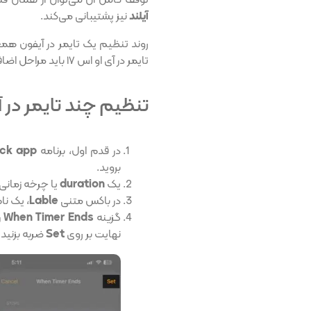
توقف کامل آن می‌توان از همان قسم
آیلند
نیز پشتیبانی می‌کند.
روند تنظیم یک تایمر در آیفون همچن
تایمر در آی او اس ۱۷ باید مراحل اضافه‌تری را تنظیم کنید.
تنظیم چند تایمر در آی او اس ۷
در قدم اول، برنامه
Clock app
بروید.
یک
duration
یا چرخه زمانی 
در باکس متنی
Lable
، یک نا
گزینه
When Timer Ends
ر
نهایت بر روی
Set
ضربه بزنید ت