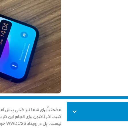
مطمئناً برای شما نیز خیلی پیش آمده
کنید. اگر تاکنون برای انجام این کار ب
نیست. اپل در رویداد WWDC23 خود علاوه بر ویژگی‌هایی مانند StandBy،