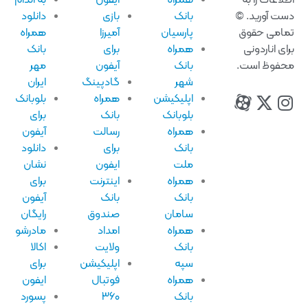
لاعات را به
همراه
ایفون
به اندام
ت آورید. ©
بانک
بازی
دانلود
امی حقوق
پارسیان
آمیرزا
همراه
ای اناردونی
همراه
برای
بانک
فوظ است.
بانک
آیفون
مهر
شهر
گادپینگ
ایران
اپلیکیشن
همراه
بلوبانک
بلوبانک
بانک
برای
همراه
رسالت
آیفون
بانک
برای
دانلود
ملت
ایفون
نشان
همراه
اینترنت
برای
بانک
بانک
آیفون
سامان
صندوق
رایگان
همراه
امداد
مادرشو
بانک
ولایت
اکالا
سپه
اپلیکیشن
برای
همراه
فوتبال
ایفون
بانک
۳۶۰
پسورد