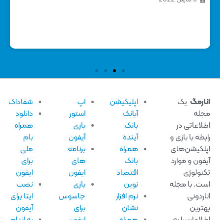
طرا
18 
ارمگ
یک
اپلیکیشن
اپ
شفاداک
له
آبانک
استور
دانلود
لاعاتی در
بانک
بازی
همراه
بطه با بازی و
آینده
آیفون
بام
لکیشن‌های
همراه
برنامه
ملی
فون و موارد
بانک
های
برای
نولوژی
اقتصاد
ایفون
ایفون
ت. با مجله
نوین
بازی
نصب
اردونی
نرم افزار
جاسوس
ایتا برای
ترین
نشان
برای
آیفون