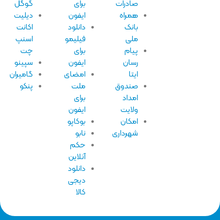
صادرات
برای
گوگل
همراه
ایفون
دیلیت
بانک
دانلود
اکانت
ملی
فیلیمو
اسنپ
پیام
برای
چت
رسان
ایفون
سپینو
ایتا
امضای
گامیران
صندوق
ملت
پنکو
امداد
برای
ولایت
ایفون
امکان
بوکاپو
شهرداری
نابو
حکم
آنلاین
دانلود
دیجی
کالا