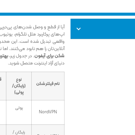
آیا از قطع و وصل شدن‌های پی‌در‌پ
اپ‌های پرکاربرد مثل تلگرام، یوتیو
واقعی تبدیل شده است. این محدودیت
آنلاین‌تان را هم نابود می‌کنند. اما
شکن برای آیفون
. در جدول زیر،
بهترین vpn بر
دنیای آزاد اینترنت متصل شوید.
نوع
نام فیلتر شکن
(رایگان/
پولی)
پولی
NordVPN
رایگان /