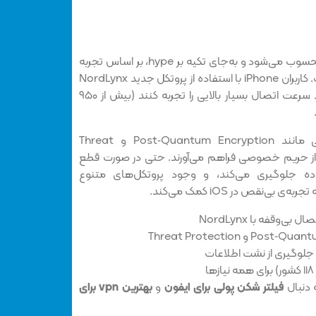
NordVPN یکی از پیشگامان بازار محسوب می‌شود و به‌جای تکیه بر hype، بر اساس تجربه
کاربری امتحان خود را پس داده است. کاربران iPhone با استفاده از پروتکل جدید NordLynx
(مبتنی بر WireGuard) توانسته‌اند سرعت اتصال بسیار بالایی را تجربه کنند (بیش از ۹۵۰
علاوه‌ بر این، قابلیت‌های امنیتی مانند Post‑Quantum Encryption و Threat
فته‌ای از حریم خصوصی فراهم می‌آورند. حتی در صورت قطع
Kill از نشت داده جلوگیری می‌کند، و وجود پروتکل‌های متنوع
‌وقفه با NordLynx
 دنبال
فیلتر شکن پولی برای ایفون
و
بهترین vpn برای