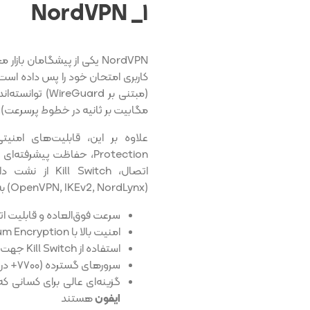
۱_ NordVPN
مگابیت بر ثانیه در خطوط پرسرعت).
Protection، حفاظت پیشر
اتصال،  Switch
(OpenVPN, IKEv2, NordLynx) به تجربه‌ی بی‌نقص در iOS کمک می‌کند.
سرعت فوق‌العاده و قابلیت اتصال بی
امنیت بالا با Post‑Quantum Encryption و Threat Protection
استفاده از Kill Switch جهت جلوگیری از نشت اطلاعات
سرورهای گسترده (۷۷۰۰+ در ۱۱۸ کشور) برای همه‌ نیازها
گزینه‌ای عالی برای کسانی که
ایفون
هستند