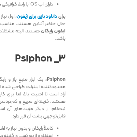
دارای اپ iOS با رابط گرافیکی ساده
برای
دانلود بازی برای آیفون
، اول نیا
حال حاضر آنلاین هستند. مناسب برا
ایفون رایگان
هستند، البته مشکلات 
باشد.
۳_ Psiphon
Psiphon،
یک ابزار منبع باز و 
محدودکننده اینترنت طراحی شده ا
آزاد است تا امنیت بالا، اما برای کا
هستند، گزینه‌ای سریع و کم‌دردسر 
ثبت‌نام، از دیگر مزیت‌های آن ا
قابل‌توجهی پشت آن قرار دارد.
کاملاً رایگان و بدون نیاز به اش
استفاده از پروکسی و گزینه‌ی VPN با چند پروتکل (SSH, L2TP)