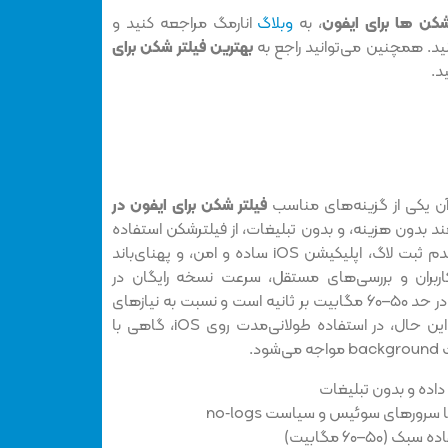
شکن ها برای ایفون
، به
وبلاگ
انارمگ
مراجعه کنید و
نید. همچنین می‌توانید راجع به
بهترین فیلتر شکن برای
د.
فیلتر شکن برای ایفون در
 بدون هزینه، و بدون تبلیغات، از فیلترشکن استفاده
کنند. این سرویس دارای سیاست عدم ثبت لاگ، اپلیکیشن iOS ساده و امن، و پهنای‌باند
ربران و بررسی‌های مستقل، سرعت نسخه رایگان در
مسیرهای نزدیک مثل هلند یا ژاپن در حد ۵۰–۶۰ مگابیت بر ثانیه است و نسبت به نیازهای
روزمره کافی به حساب می‌آید . با این حال، در استفاده طولانی‌مدت روی iOS، گاهی با
د.
داده و بدون تبلیغات
رهای سوئیس و سیاست no‑logs
۵–۶۰ مگابیت)